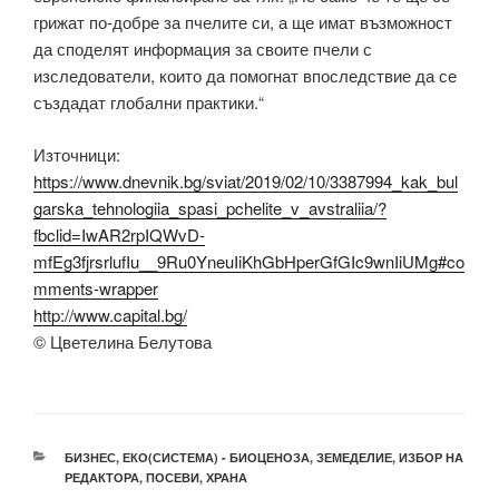
грижат по-добре за пчелите си, а ще имат възможност
да споделят информация за своите пчели с
изследователи, които да помогнат впоследствие да се
създадат глобални практики.“
Източници:
https://www.dnevnik.bg/sviat/2019/02/10/3387994_kak_bul
garska_tehnologiia_spasi_pchelite_v_avstraliia/?
fbclid=IwAR2rpIQWvD-
mfEg3fjrsrlufIu__9Ru0YneuIiKhGbHperGfGIc9wnIiUMg#co
mments-wrapper
http://www.capital.bg/
© Цветелина Белутова
КАТЕГОРИИ
БИЗНЕС
,
ЕКО(СИСТЕМА) - БИОЦЕНОЗА
,
ЗЕМЕДЕЛИЕ
,
ИЗБОР НА
РЕДАКТОРА
,
ПОСЕВИ
,
ХРАНА