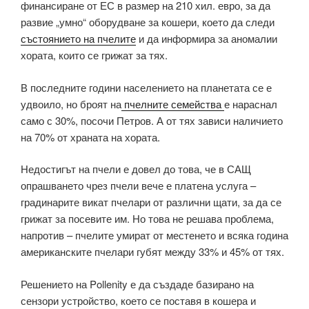
финансиране от ЕС в размер на 210 хил. евро, за да
развие „умно“ оборудване за кошери, което да следи
състоянието на пчелите
и да информира за аномалии
хората, които се грижат за тях.
В последните години населението на планетата се е
удвоило, но броят на
пчелните семейства
е нараснал
само с 30%, посочи Петров. А от тях зависи наличието
на 70% от храната на хората.
Недостигът на пчели е довел до това, че в САЩ
опрашването чрез пчели вече е платена услуга –
градинарите викат пчелари от различни щати, за да се
грижат за посевите им. Но това не решава проблема,
напротив – пчелите умират от местенето и всяка година
американските пчелари губят между 33% и 45% от тях.
Решението на Pollenity е да създаде базирано на
сензори устройство, което се поставя в кошера и