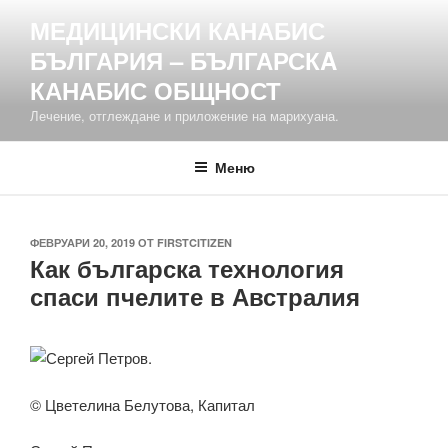
Напред
МЕДИЦИНСКИ КАНАБИС
към
БЪЛГАРИЯ – БЪЛГАРСКA
съдържанието
КАНАБИС ОБЩНОСТ
Лечение, отглеждане и приложение на марихуана.
Меню
ПУБЛИКУВАНО
ФЕВРУАРИ 20, 2019
ОТ
FIRSTCITIZEN
Как българска технология
НА
спаси пчелите в Австралия
© Цветелина Белутова, Капитал