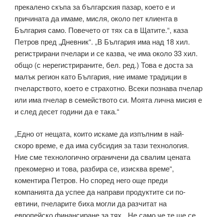
прекалено скъпа за българския пазар, което е и
причината да имаме, мисля, около пет клиента в
България само. Повечето от тях са в Щатите.“, каза
Петров пред „Дневник“. „В България има над 18 хил.
регистрирани пчелари и се казва, че има около 33 хил.
общо (с нерегистрираните, бел. ред.) Това е доста за
малък регион като България, ние имаме традиции в
пчеларството, което е страхотно. Всеки познава пчелар
или има пчелар в семейството си. Моята лична мисия е
и след десет години да е така.“
„Едно от нещата, които искаме да изпълним в най-
скоро време, е да има субсидия за тази технология.
Ние сме технологично ограничени да свалим цената
прекомерно и това, разбира се, изисква време“,
коментира Петров. Но според него още преди
компанията да успее да направи продуктите си по-
евтини, пчеларите биха могли да разчитат на
европейско финансиране за тях. „Не само че те ще се