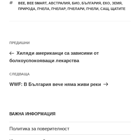
ЕТИКЕТИ
BEE
,
BEE SMART
,
АВСТРАЛИЯ
,
БИО
,
БЪЛГАРИЯ
,
ЕКО
,
ЗЕМЯ
,
ПРИРОДА
,
ПЧЕЛА
,
ПЧЕЛАР
,
ПЧЕЛАРИ
,
ПЧЕЛИ
,
САЩ
,
ЩАТИТЕ
Навигация
Предишна
ПРЕДИШНИ
публикация
Хиляди американци са зависими от
болкоуспокояващи лекарства
Следваща
СЛЕДВАЩА
публикация
WWF: В България вече няма живи реки
ВАЖНА ИНФОРМАЦИЯ
Политика за поверителност