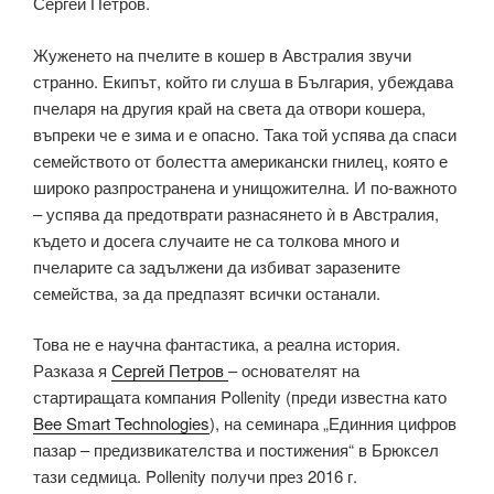
Сергей Петров.
Жуженето на пчелите в кошер в Австралия звучи
странно. Екипът, който ги слуша в България, убеждава
пчеларя на другия край на света да отвори кошера,
въпреки че е зима и е опасно. Така той успява да спаси
семейството от болестта американски гнилец, която е
широко разпространена и унищожителна. И по-важното
– успява да предотврати разнасянето ѝ в Австралия,
където и досега случаите не са толкова много и
пчеларите са задължени да избиват заразените
семейства, за да предпазят всички останали.
Това не е научна фантастика, а реална история.
Разказа я
Сергей Петров
– основателят на
стартиращата компания Pollenity (преди известна като
Bee Smart Technologies
), на семинара „Единния цифров
пазар – предизвикателства и постижения“ в Брюксел
тази седмица. Pollenity получи през 2016 г.