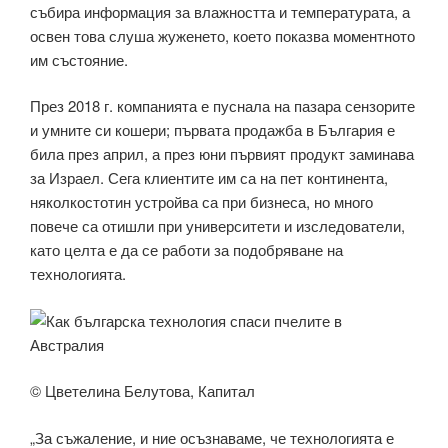
събира информация за влажността и температурата, а
освен това слуша жуженето, което показва моментното
им състояние.
През 2018 г. компанията е пуснала на пазара сензорите
и умните си кошери; първата продажба в България е
била през април, а през юни първият продукт заминава
за Израел. Сега клиентите им са на пет континента,
няколкостотин устройва са при бизнеса, но много
повече са отишли при университети и изследователи,
като целта е да се работи за подобряване на
технологията.
© Цветелина Белутова, Капитал
„За съжаление, и ние осъзнаваме, че технологията е