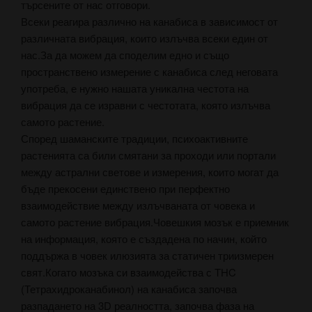
търсените от нас отговори.
Всеки реагира различно на канабиса в зависимост от
различната вибрация, които излъчва всеки един от
нас.За да можем да споделим едно и също
пространствено измерение с канабиса след неговата
употреба, е нужно нашата уникална честота на
вибрация да се изравни с честотата, която излъчва
самото растение.
Според шаманските традиции, психоактивните
растенията са били смятани за проходи или портали
между астрални светове и измерения, които могат да
бъде прекосени единствено при перфектно
взаимодействие между излъчваната от човека и
самото растение вибрация.Човешкия мозък е приемник
на информация, която е създадена по начин, който
поддържа в човек илюзията за статичен триизмерен
свят.Когато мозъка си взаимодейства с THC
(Тетрахидроканабинол) на канабиса започва
разпадането на 3D реалността, започва фаза на