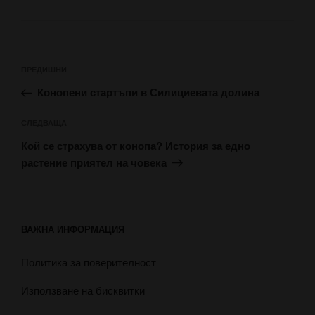
Навигация
Предишна
ПРЕДИШНИ
публикация
Конопени стартъпи в Силициевата долина
Следваща
СЛЕДВАЩА
публикация
Кой се страхува от конопа? История за едно
растение приятел на човека
ВАЖНА ИНФОРМАЦИЯ
Политика за поверителност
Използване на бисквитки