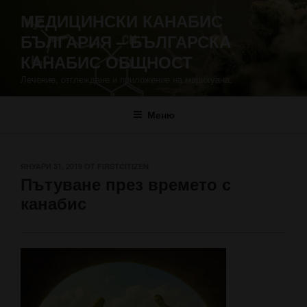
Напред
МЕДИЦИНСКИ КАНАБИС
към
БЪЛГАРИЯ – БЪЛГАРСКA
съдържанието
КАНАБИС ОБЩНОСТ
Лечение, отглеждане и приложение на марихуана.
Меню
ПУБЛИКУВАНО
ЯНУАРИ 31, 2019
ОТ
FIRSTCITIZEN
Пътуване през времето с
НА
канабис