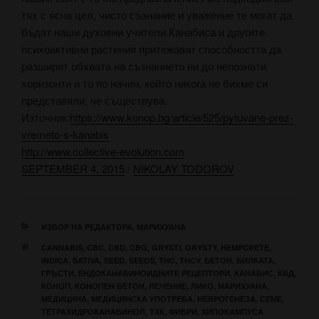
тях с ясна цел, чисто съзнание и уважение те могат да
бъдат наши духовни учители.Канабиса и другите
психоактивни растения притежават способността да
разширят обхвата на съзнанието ни до непознати
хоризонти и то по начин, който никога не бихме си
представяли, че съществува.
Източник:
https://www.konop.bg/article/525/pytuvane-prez-
vremeto-s-kanabis
http://www.collective-evolution.com
SEPTEMBER 4, 2015
/
NIKOLAY TODOROV
КАТЕГОРИИ
ИЗБОР НА РЕДАКТОРА
,
МАРИХУАНА
ЕТИКЕТИ
CANNABIS
,
CBC
,
CBD
,
CBG
,
GRYSTI
,
GRYSTY
,
HEMPCRETE
,
INDICA
,
SATIVA
,
SEED
,
SEEDS
,
THC
,
THCV
,
БЕТОН
,
БИЛКАТА
,
ГРЪСТИ
,
ЕНДОКАНАБИНОИДНИТЕ РЕЦЕПТОРИ
,
КАНАБИС
,
КБД
,
КОНОП
,
КОНОПЕН БЕТОН
,
ЛЕЧЕНИЕ
,
ЛИКО
,
МАРИХУАНА
,
МЕДИЦИНА
,
МЕДИЦИНСКА УПОТРЕБА
,
НЕВРОГЕНЕЗA
,
СЕМЕ
,
ТЕТРАХИДРОКАНАБИНОЛ
,
ТХК
,
ФИБРИ
,
ХИПОКАМПУСА