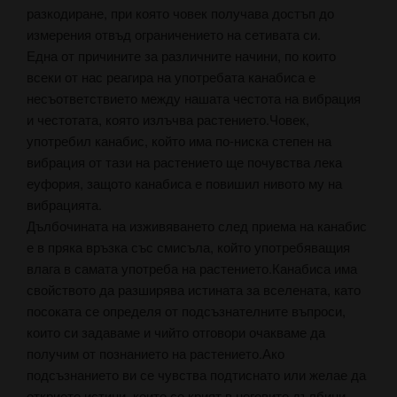
разкодиране, при която човек получава достъп до
измерения отвъд ограничението на сетивата си.
Една от причините за различните начини, по които
всеки от нас реагира на употребата канабиса е
несъответствието между нашата честота на вибрация
и честотата, която излъчва растението.Човек,
употребил канабис, който има по-ниска степен на
вибрация от тази на растението ще почувства лека
еуфория, защото канабиса е повишил нивото му на
вибрацията.
Дълбочината на изживяването след приема на канабис
е в пряка връзка със смисъла, който употребяващия
влага в самата употреба на растението.Канабиса има
свойството да разширява истината за вселената, като
посоката се определя от подсъзнателните въпроси,
които си задаваме и чийто отговори очакваме да
получим от познанието на растението.Ако
подсъзнанието ви се чувства подтиснато или желае да
откриете истини, които се крият в неговите дълбини,