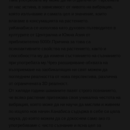
от нас истина, в зависимост от нивото на вибрация,
която излъчваме и самата цел и значение, които
влагаме в консумацията на растението.
уиКанабиса се използва като духовен пътеводител в
културите от Централна и Южна Азия от
приблизително 5000г.Причина за това са
психоактивните свойства на растението, както и
способността му да изменя състоянието на съзнанието
при употребата му.Чрез разширяване обхвата на
възприемане на заобикалящия ни свят можем да
погледнем реалността от нова перспектива, различна
от ограничената 3D реалност.
От хиляди години шаманите пазят строго познанието,
че всяко растение притежава своя уникална честота на
вибрация, която може да ни научи да мислим и живеем
по изцяло нов начин.Канабиса съдържа в себе си цяла
наука, до която можем да се докоснем само ако го
употребяваме с чисто съзнание и ясна цел за