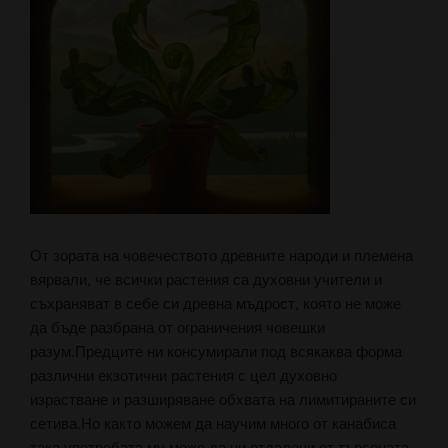
От зората на човечеството древните народи и племена
вярвали, че всички растения са духовни учители и
съхраняват в себе си древна мъдрост, която не може
да бъде разбрана от ограничения човешки
разум.Предците ни консумирали под всякаква форма
различни екзотични растения с цел духовно
израстване и разширяване обхвата на лимитираните си
сетива.Но както можем да научим много от канабиса
така употребата му може да ни отдалечи от търсената