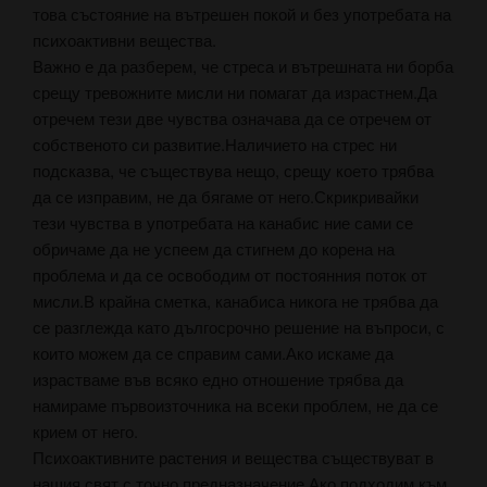
това състояние на вътрешен покой и без употребата на
психоактивни вещества.
Важно е да разберем, че стреса и вътрешната ни борба
срещу тревожните мисли ни помагат да израстнем.Да
отречем тези две чувства означава да се отречем от
собственото си развитие.Наличието на стрес ни
подсказва, че съществува нещо, срещу което трябва
да се изправим, не да бягаме от него.Скрикривайки
тези чувства в употребата на канабис ние сами се
обричаме да не успеем да стигнем до корена на
проблема и да се освободим от постоянния поток от
мисли.В крайна сметка, канабиса никога не трябва да
се разглежда като дългосрочно решение на въпроси, с
които можем да се справим сами.Ако искаме да
израстваме във всяко едно отношение трябва да
намираме първоизточника на всеки проблем, не да се
крием от него.
Психоактивните растения и вещества съществуват в
нашия свят с точно предназначение.Ако подходим към