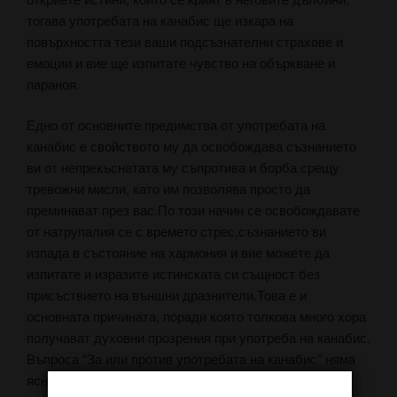
тогава употребата на канабис ще изкара на
повърхността тези ваши подсъзнателни страхове и
емоции и вие ще изпитате чувство на объркване и
параноя.
Едно от основните предимства от употребата на
канабис е свойството му да освобождава съзнанието
ви от непрекъснатата му съпротива и борба срещу
тревожни мисли, като им позволява просто да
преминават през вас.По този начин се освобождавате
от натрупалия се с времето стрес,съзнанието ви
изпада в състояние на хармония и вие можете да
изпитате и изразите истинската си същност без
присъствието на външни дразнители.Това е и
основната причината, поради която толкова много хора
получават духовни прозрения при употреба на канабис.
Въпроса “За или против употребата на канабис” няма
ясно дефиниран отговор, поради субективния му