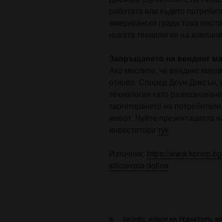
работата или където потребит
американски града това място
новата технология на компани
Завръщането на вендинг м
Ако мислите, че вендинг маши
отново. Според Доун Диксън,
технологии като разпознаване
таргетирането на потребители
живот. Чуйте презентацията н
инвеститори
тук
Източник:
https://www.konop.bg/
silicievata-dolina
КАТЕГОРИИ
БИЗНЕС
,
ИЗБОР НА РЕДАКТОРА
,
М