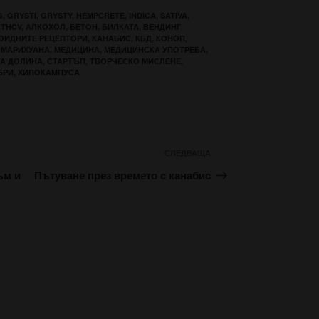
G
,
GRYSTI
,
GRYSTY
,
HEMPCRETE
,
INDICA
,
SATIVA
,
,
THCV
,
АЛКОХОЛ
,
БЕТОН
,
БИЛКАТА
,
ВЕНДИНГ
ОИДНИТЕ РЕЦЕПТОРИ
,
КАНАБИС
,
КБД
,
КОНОП
,
,
МАРИХУАНА
,
МЕДИЦИНА
,
МЕДИЦИНСКА УПОТРЕБА
,
А ДОЛИНА
,
СТАРТЪП
,
ТВОРЧЕСКО МИСЛЕНЕ
,
БРИ
,
ХИПОКАМПУСА
Следваща
СЛЕДВАЩА
публикация
ъм и
Пътуване през времето с канабис