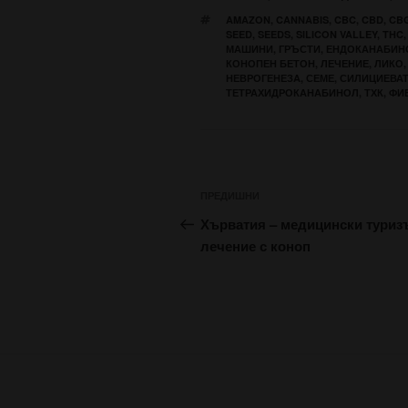
ЕТИКЕТИ
AMAZON
,
CANNABIS
,
CBC
,
CBD
,
CB
SEED
,
SEEDS
,
SILICON VALLEY
,
THC
МАШИНИ
,
ГРЪСТИ
,
ЕНДОКАНАБИН
КОНОПЕН БЕТОН
,
ЛЕЧЕНИЕ
,
ЛИКО
НЕВРОГЕНЕЗA
,
СЕМЕ
,
СИЛИЦИЕВАТ
ТЕТРАХИДРОКАНАБИНОЛ
,
ТХК
,
ФИ
Навигация
Предишна
ПРЕДИШНИ
публикация
Хърватия – медицински туриз
лечение с коноп