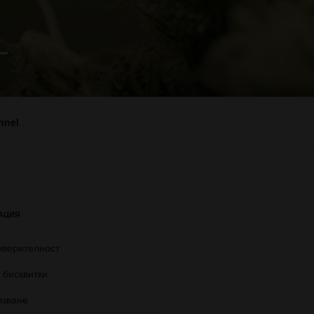
–
nnel
АЦИЯ
оверителност
 бисквитки
лзване