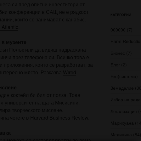
неса си пред опитни инвеститори от
обни конференции в САЩ не е рядкост
КАТЕГОРИИ
ании, които се занимават с канабис.
 Atlantic
.
000000
(7)
Harm Reductio
 в музеите
ксън Полък или да видиш надраскана
Бизнес
(7)
инчи през телефона си. Всичко това е
 приложения, които се разработват, за
Блог
(2)
интересно място. Разказва
Wired
.
Еко(система) 
ислене
Земеделие
(38
дин коктейл би бил от полза. Това
Избор на реда
ия университет на щата Мисисипи,
лира творческото мислене.
Легализация
(
ипа четете в
Harvard Business Review
.
Марихуана
(14
авка
Медицина
(84
n можеха да доставят пратки до дома,