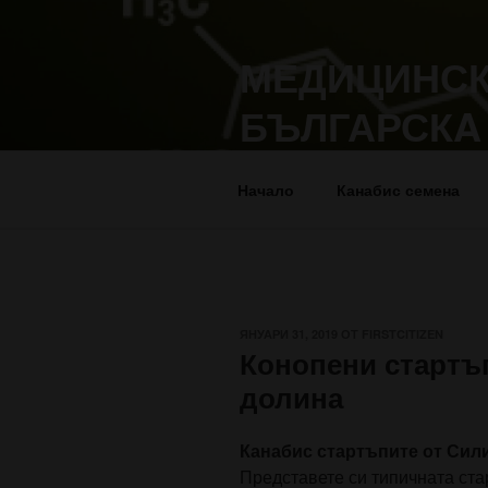
Напред
към
МЕДИЦИНСК
съдържанието
БЪЛГАРСКA
Лечение, отглеждане и прило
Начало
Канабис семена
ПУБЛИКУВАНО
ЯНУАРИ 31, 2019
ОТ
FIRSTCITIZEN
НА
Конопени стартъ
долина
Канабис стартъпите от Сил
Представете си типичната ст