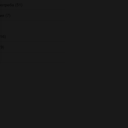
потреба
(51)
ия
(7)
16)
9)