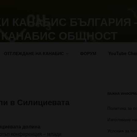
И КАНАБИС БЪЛГАРИЯ 
 КАНАБИС ОБЩНОСТ
жение на марихуана.
ОТГЛЕЖДАНЕ НА КАНАБИС
ФОРУМ
YouTube Cha
ВАЖНА ИНФОРМ
пи в Силициевата
Политика за п
Използване на
ициевата долина
Условия за по
артъп конференция – млади