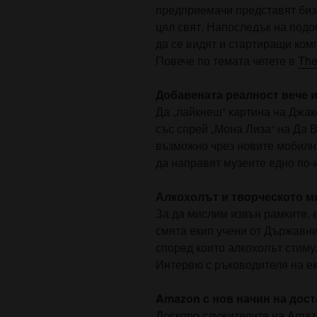
предприемачи представят биз
цял свят. Напоследък на под
да се видят и стартиращи комп
Повече по темата четете в
The
Добавената реалност вече и
Да „лайкнеш“ картина на Джа
със спрей „Мона Лиза“ на Да В
възможно чрез новите мобилни
да направят музеите едно по-
Алкохолът и творческото м
За да мислим извън рамките, е
смята екип учени от Държавн
според които алкохолът стиму
Интервю с ръководителя на ек
Amazon с нов начин на дост
Доскоро служителите на Amazo