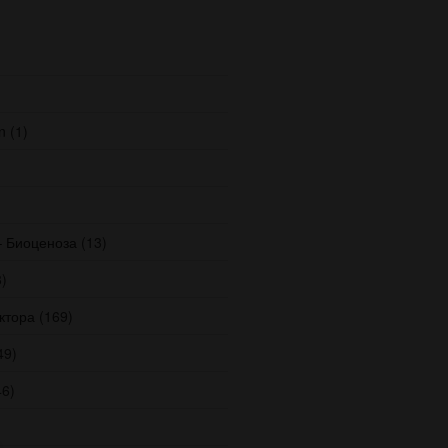
n
(1)
– Биоценоза
(13)
)
ктора
(169)
49)
6)
)