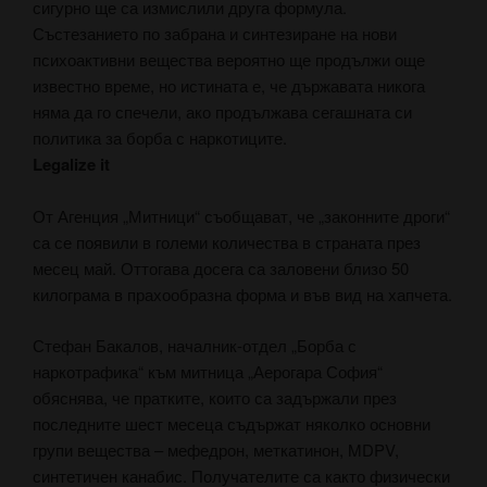
сигурно ще са измислили друга формула.
Състезанието по забрана и синтезиране на нови
психоактивни вещества вероятно ще продължи още
известно време, но истината е, че държавата никога
няма да го спечели, ако продължава сегашната си
политика за борба с наркотиците.
Legalize it
От Агенция „Митници“ съобщават, че „законните дроги“
са се появили в големи количества в страната през
месец май. Оттогава досега са заловени близо 50
килограма в прахообразна форма и във вид на хапчета.
Стефан Бакалов, началник-отдел „Борба с
наркотрафика“ към митница „Аерогара София“
обяснява, че пратките, които са задържали през
последните шест месеца съдържат няколко основни
групи вещества – мефедрон, меткатинон, MDPV,
синтетичен канабис. Получателите са както физически