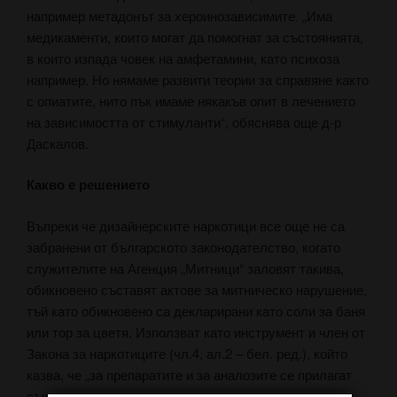
например метадонът за хероинозависимите. „Има
медикаменти, които могат да помогнат за състоянията,
в които изпада човек на амфетамини, като психоза
например. Но нямаме развити теории за справяне както
с опиатите, нито пък имаме някакъв опит в лечението
на зависимостта от стимуланти“, обяснява още д-р
Даскалов.
Какво е решението
Въпреки че дизайнерските наркотици все още не са
забранени от българското законодателство, когато
служителите на Агенция „Митници“ заловят такива,
обикновено съставят актове за митническо нарушение,
тъй като обикновено са декларирани като соли за баня
или тор за цветя. Използват като инструмент и член от
Закона за наркотиците (чл.4, ал.2 – бел. ред.), който
казва, че „за препаратите и за аналозите се прилагат
същите мерки за контрол както за наркотичните