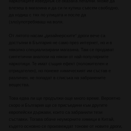
наркотиците изведнъж се оказаха легални. Може да
влезеш в магазина и да си ги купиш съвсем свободно,
да ходиш с тях по улицата и после да
(зло)употребяваш на воля.
От лятото насам „дизайнерските“ дроги вече са
достъпни в България не само през интернет, но и в
няколко специализирани магазина. Там се продават
синтетични аналози на някои от най-популярните
наркотици. Те имат същия ефект (положителен и
отрицателен), но понеже химическият им състав е
различен, не попадат в списъка на забранените
вещества.
Това едва ли ще продължи още много време. Вероятно
скоро и България ще се присъедини към другите
европейски държави, които са забранили тези
съставки. Тогава обаче неуморните химици в Китай,
където основно се произвеждат тонове от новите дроги,