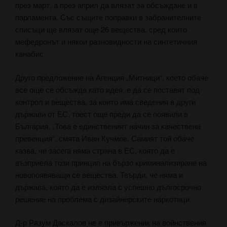
през март, а през април да влязат за обсъждане и в
парламента. Със същите поправки в забранителните
списъци ще влязат още 26 вещества, сред които
мефедронът и някои разновидности на синтетичния
канабис.
Друго предложение на Агенция „Митници“, което обаче
все още се обсъжда като идея, е да се поставят под
контрол и вещества, за които има сведения в други
държави от ЕС, тоест още преди да се появили в
България. „Това е единственият начин за качествена
превенция“, смята Иван Кучмов. Самият той обаче
казва, че засега няма страна в ЕС, която да е
възприела този принцип на бързо криминализиране на
новопоявяващи се вещества. Твърди, че няма и
държава, която да е излязла с успешно дългосрочно
решение на проблема с дизайнерските наркотици.
Д-р Разум Даскалов не е привърженик на войнствения