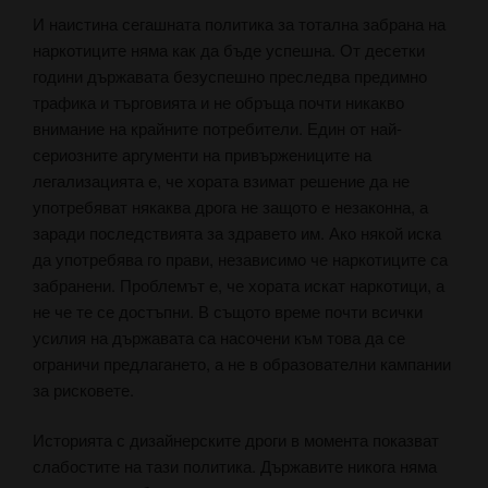
И наистина сегашната политика за тотална забрана на
наркотиците няма как да бъде успешна. От десетки
години държавата безуспешно преследва предимно
трафика и търговията и не обръща почти никакво
внимание на крайните потребители. Един от най-
сериозните аргументи на привържениците на
легализацията е, че хората взимат решение да не
употребяват някаква дрога не защото е незаконна, а
заради последствията за здравето им. Ако някой иска
да употребява го прави, независимо че наркотиците са
забранени. Проблемът е, че хората искат наркотици, а
не че те се достъпни. В същото време почти всички
усилия на държавата са насочени към това да се
ограничи предлагането, а не в образователни кампании
за рисковете.
Историята с дизайнерските дроги в момента показват
слабостите на тази политика. Държавите никога няма