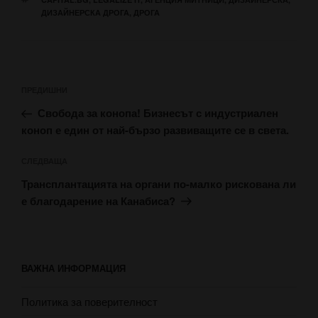
ДИЗАЙНЕРСКА ДРОГА
,
ДРОГА
Навигация
Предишна
ПРЕДИШНИ
публикация
Свобода за конопа! Бизнесът с индустриален
коноп е един от най-бързо развиващите се в света.
Следваща
СЛЕДВАЩА
публикация
Трансплантацията на органи по-малко рискована ли
е благодарение на Канабиса?
ВАЖНА ИНФОРМАЦИЯ
Политика за поверителност