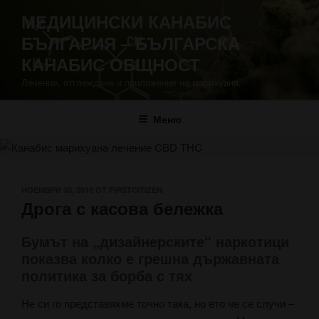
Напред
МЕДИЦИНСКИ КАНАБИС
към
БЪЛГАРИЯ – БЪЛГАРСКA
съдържанието
КАНАБИС ОБЩНОСТ
Лечение, отглеждане и приложение на марихуана.
Меню
ПУБЛИКУВАНО
НОЕМВРИ 30, 2018
ОТ
FIRSTCITIZEN
Дрога с касова бележка
НА
Бумът на „дизайнерските“ наркотици
показва колко е грешна държавната
политика за борба с тях
Не си го представяхме точно така, но ето че се случи –