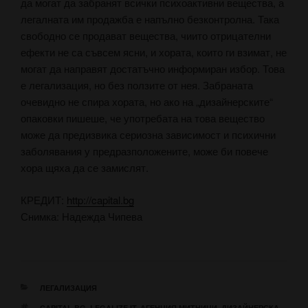
да могат да забранят всички психоактивни вещества, а
легалната им продажба е напълно безконтролна. Така
свободно се продават вещества, чиито отрицателни
ефекти не са съвсем ясни, и хората, които ги взимат, не
могат да направят достатъчно информиран избор. Това
е легализация, но без ползите от нея. Забраната
очевидно не спира хората, но ако на „дизайнерските“
опаковки пишеше, че употребата на това вещество
може да предизвика сериозна зависимост и психични
заболявания у предразположените, може би повече
хора щяха да се замислят.
КРЕДИТ:
http://capital.bg
Снимка: Надежда Чипева
КАТЕГОРИИ
ЛЕГАЛИЗАЦИЯ
ЕТИКЕТИ
CAPITAL.BG
,
LEGALIZE IT
,
АГЕНЦИЯ МИТНИЦИ
,
ДИЗАЙНЕРСКА
,