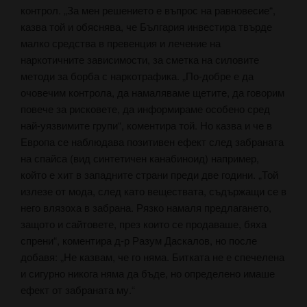
контрол. „За мен решението е въпрос на равновесие“,
казва той и обяснява, че България инвестира твърде
малко средства в превенция и лечение на
наркотичните зависимости, за сметка на силовите
методи за борба с наркотрафика. „По-добре е да
очовечим контрола, да намаляваме щетите, да говорим
повече за рисковете, да информираме особено сред
най-уязвимите групи“, коментира той. Но казва и че в
Европа се наблюдава позитивен ефект след забраната
на спайса (вид синтетичен канабиноид) например,
който е хит в западните страни преди две години. „Той
излезе от мода, след като веществата, съдържащи се в
него влязоха в забрана. Рязко намаля предлагането,
защото и сайтовете, през които се продаваше, бяха
спрени“, коментира д-р Разум Даскалов, но после
добавя: „Не казвам, че го няма. Битката не е спечелена
и сигурно никога няма да бъде, но определено имаше
ефект от забраната му.“