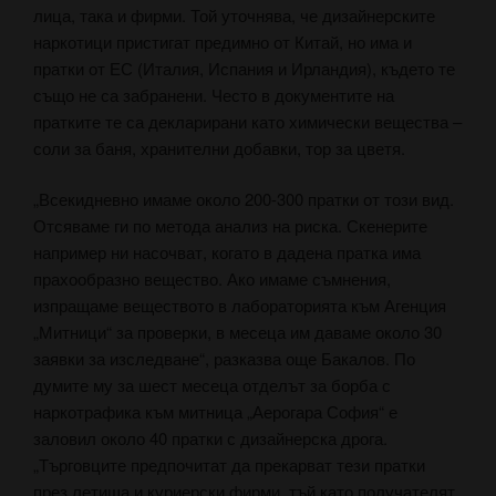
лица, така и фирми. Той уточнява, че дизайнерските
наркотици пристигат предимно от Китай, но има и
пратки от ЕС (Италия, Испания и Ирландия), където те
също не са забранени. Често в документите на
пратките те са декларирани като химически вещества –
соли за баня, хранителни добавки, тор за цветя.
„Всекидневно имаме около 200-300 пратки от този вид.
Отсяваме ги по метода анализ на риска. Скенерите
например ни насочват, когато в дадена пратка има
прахообразно вещество. Ако имаме съмнения,
изпращаме веществото в лабораторията към Агенция
„Митници“ за проверки, в месеца им даваме около 30
заявки за изследване“, разказва още Бакалов. По
думите му за шест месеца отделът за борба с
наркотрафика към митница „Аерогара София“ е
заловил около 40 пратки с дизайнерска дрога.
„Търговците предпочитат да прекарват тези пратки
през летища и куриерски фирми, тъй като получателят