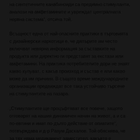
на синтетичните канабиноиди са предимно стимуланти,
аналози на амфетамините и увреждат централната
нервна система“, отсича той.
Всъщност една от най-опасните практики в търговията
с дизайнерски наркотици е, че дилърите им често
включват невярна информация за съставките на
продукта или директно ги представят за екстази или
амфетамини. На практика потребителите дори не знаят
какво купуват, с какъв произход и състав е или какво
може да им причини. В същото време международните
организации предвиждат все така устойчиво търсене
на стимулантите на пазара.
„Стимулантите ще процъфтяват все повече, защото
отговарят на нашия динамичен начин на живот, а и са
по-евтини и имат по-дълго действие от опиатите“,
потвърждава и д-р Разум Даскалов. Той обяснява, че
за тях няма медикамент заместител, какъвто е