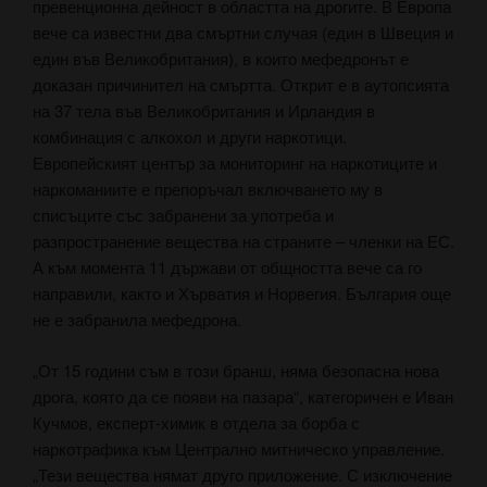
превенционна дейност в областта на дрогите. В Европа
вече са известни два смъртни случая (един в Швеция и
един във Великобритания), в които мефедронът е
доказан причинител на смъртта. Открит е в аутопсията
на 37 тела във Великобритания и Ирландия в
комбинация с алкохол и други наркотици.
Европейският център за мониторинг на наркотиците и
наркоманиите е препоръчал включването му в
списъците със забранени за употреба и
разпространение вещества на страните – членки на ЕС.
А към момента 11 държави от общността вече са го
направили, както и Хърватия и Норвегия. България още
не е забранила мефедрона.
„От 15 години съм в този бранш, няма безопасна нова
дрога, която да се появи на пазара“, категоричен е Иван
Кучмов, експерт-химик в отдела за борба с
наркотрафика към Централно митническо управление.
„Тези вещества нямат друго приложение. С изключение