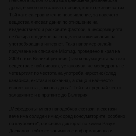
дрога, е много по-голяма от онова, което се знае за тях.
Тъй като са сравнително ново явление, за повечето
вещества липсват данни по отношение на
въздействието и рисковите фактори, а информацията
се базира предимно на споделени изживявания на
употребяващи в интернет. Така например онлайн
проучване на списание Mixmag, проведено в края на
2009 г. във Великобритания (там консумацията на тези
вещества е най-висока), установява, че мефедронът е
четвъртият по честота на употреба наркотик (след
канабиса, екстази и кокаина), а също и най-често
използваната „законна дрога“. Той е и сред най-често
залавяните и в пратките до България.
„Мефедронът много наподобява екстази, а екстази
вече има солиден имидж сред консуматорите, особено
по клубовете“, обяснява докторът по химия Разум
Даскалов, който се занимава с информационна и