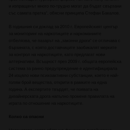
и изпращачът много по-трудно могат да бъдат свързани
със самата пратка“, обясни принципа Стефан Бакалов.
В годишния си доклад за 2010 г. Европейският център
за мониторинг на наркотиците и наркоманиите
отбелязва, че пазарът на „законни дроги“ се отличава с
бързината, с която доставчиците заобикалят мерките
за контрол на наркотиците, като предлагат нови
алтернативи. Всъщност през 2009 г. общата европейска
система за ранно предупреждение е идентифицирала
24 изцяло нови психоактивни субстанции, което е най-
голям брой вещества, открити в рамките на една
година. А експертите твърдят, че появата на
дизайнерската дрога напълно променя правилата на
играта по отношение на наркотиците.
Колко са опасни
Неяснотата, която обгръща феномена дизайнерска