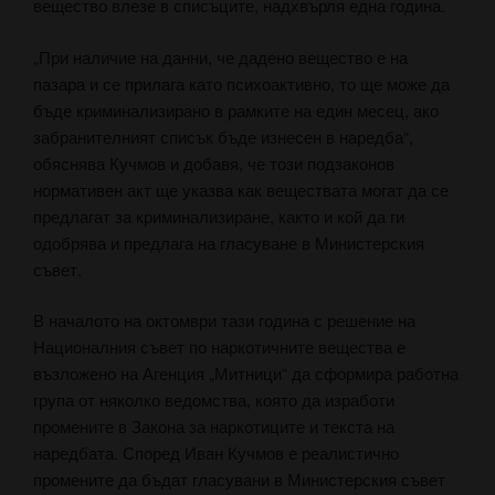
вещество влезе в списъците, надхвърля една година.
„При наличие на данни, че дадено вещество е на
пазара и се прилага като психоактивно, то ще може да
бъде криминализирано в рамките на един месец, ако
забранителният списък бъде изнесен в наредба“,
обяснява Кучмов и добавя, че този подзаконов
нормативен акт ще указва как веществата могат да се
предлагат за криминализиране, както и кой да ги
одобрява и предлага на гласуване в Министерския
съвет.
В началото на октомври тази година с решение на
Националния съвет по наркотичните вещества е
възложено на Агенция „Митници“ да сформира работна
група от няколко ведомства, която да изработи
промените в Закона за наркотиците и текста на
наредбата. Според Иван Кучмов е реалистично
промените да бъдат гласувани в Министерския съвет