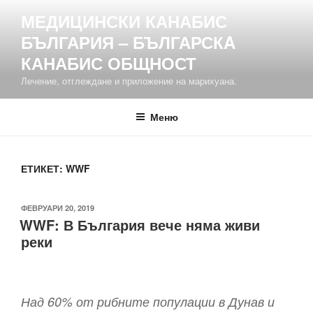
Напред
МЕДИЦИНСКИ КАНАБИС
към
БЪЛГАРИЯ – БЪЛГАРСКA
съдържанието
КАНАБИС ОБЩНОСТ
Лечение, отглеждане и приложение на марихуана.
Меню
ЕТИКЕТ:
WWF
ПУБЛИКУВАНО
ФЕВРУАРИ 20, 2019
WWF: В България вече няма живи
НА
реки
Над 60% от рибните популации в Дунав и