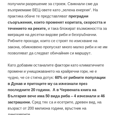
получили разрешение за строеж. Свикнали сме да
възприемаме ВЕЦ-овете като „зелена енергия“. На
практика обаче те представляват
преградни
съоръжения, които променят коритата, скоростта и
течението на реките,
и така блокират възможността за
миграция на десетки видове риби и безгръбначни.
Рибните проходи, които се строят по изискване на
закона, обикновено пропускат много малко риби и не им
позволяват да следват обичайния си маршрут.
Като добавим останалите фактори като климатичните
промени и унищожаването на крайречни гори, не е
чудно, че се стигна дотук:
60% от рибните популации
в Дунав и притоците му са изчезнали през
последните 20 години. А в Червената книга на
България вече има 50 вида риба – 4 изчезнали и 46
застрашени.
Сред тях са и есетрите, древен вид, на
възраст от 200 милиона години, връстник на
динозаврите.