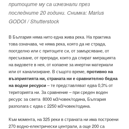
притоците му са изчезнали през
последните 20 години. Снимка: Marius
GODOI / Shutterstock
В България няма нито една жива река. На практика
това означава, че няма река, която да не страда,
поотделно или с притоците си, от замърсяване, от
пресъхване, от прегради, които да спират миграцията
на видовете в нея, от копаене за инертни материали
или от канализиране. В същото време,
противно на
възприятията ни,
страната ни е сравнително бедна
на водни ресурси
– те представляват едва 0,3% от
територията ни. За сравнение – при среден воден
ресурс за света 8000 м3/човек/година, България
разполага с едва с 2250 м3/човек/година.
Към момента, на 325 реки в страната ни има построени
270 водно-електрически централи, а още 200 са