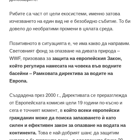
Рибите са част от цели екосистеми, именно затова
изчезването на един вид не е безобидно събитие. То би
довело до необратими промени в цялата среда.
Позитивното в ситуацията е, че има какво да направим.
Световният фонд за опазване на дивата природа –
WWF, призовава за
защита на европейския Закон,
който регулира намесата на човека във водните
басейни – Рамковата директива за водите на
Европа.
Създадена през 2000 г., Директивата се преразглежда
от Европейската комисия цели 19 години по-късно и
сега е точният момент, в
който всеки европейски
гражданин може да поиска запазването ѝ като
силен и ефективен закон за опазване на водата на
континента.
Това е най-добрият шанс да защитим
живота в българските реки – в следващите близо 20