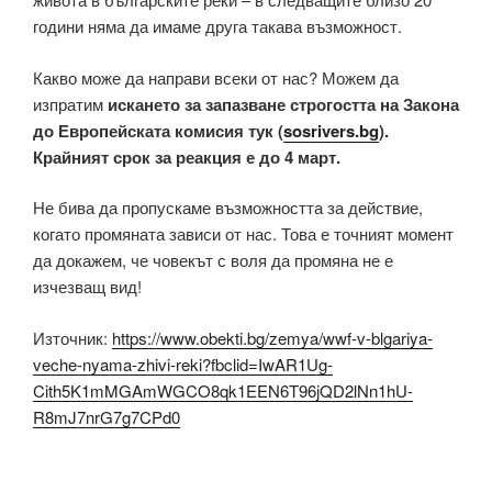
години няма да имаме друга такава възможност.
Какво може да направи всеки от нас? Можем да
изпратим
искането за запазване строгостта на Закона
до Европейската комисия тук (
sosrivers.bg
).
Крайният срок за реакция е до 4 март.
Не бива да пропускаме възможността за действие,
когато промяната зависи от нас. Това е точният момент
да докажем, че човекът с воля да промяна не е
изчезващ вид!
Източник:
https://www.obekti.bg/zemya/wwf-v-blgariya-
veche-nyama-zhivi-reki?fbclid=IwAR1Ug-
Cith5K1mMGAmWGCO8qk1EEN6T96jQD2lNn1hU-
R8mJ7nrG7g7CPd0