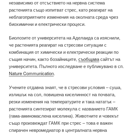
независимо от отсъствието на нервна система
растенията също изпитват стрес, като реагират на
неблагоприятните изменения на околната среда чрез
биохимични и електрически процеси.
Биолозите от университета на Аделаида са изяснили,
че растенията реагират на стресови ситуации с
комбинация от химически и електрически реакции по
същия начин, както бозайниците,
съобщава
сайтът на
университета. Пълното изследване е публикувано в сп.
Nature Communication
.
Учените отдавна знаят, че в стресови условия – суша,
излишък на сол, повишена киселинност на почвата,
резки изменения на температурите и така нататък –
растенията синтезират молекула с названието ГАМК
(гама-аминомаслена киселина). Животните и човекът
също произвеждат ГАМК при стрес – това е важен
спирачен невромедиатор в централната нервна