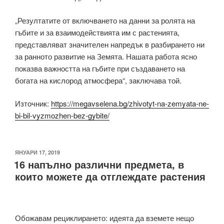
„Резултатите от включването на данни за ролята на
гъбите и за взаимодействията им с растенията,
представляват значителен напредък в разбирането ни
за ранното развитие на Земята. Нашата работа ясно
показва важността на гъбите при създаването на
богата на кислород атмосфера“, заключава той.
Източник:
https://megavselena.bg/zhivotyt-na-zemyata-ne-
bi-bil-vyzmozhen-bez-gybite/
ПУБЛИКУВАНО
ЯНУАРИ 17, 2019
16 напълно различни предмета, в
НА
които можете да отглеждате растения
Обожавам рециклирането: идеята да вземете нещо