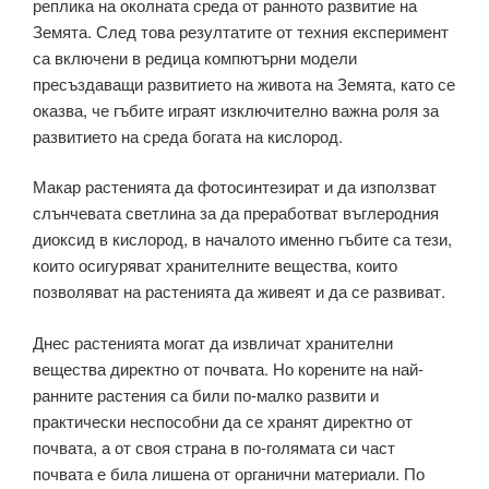
реплика на околната среда от ранното развитие на
Земята. След това резултатите от техния експеримент
са включени в редица компютърни модели
пресъздаващи развитието на живота на Земята, като се
оказва, че гъбите играят изключително важна роля за
развитието на среда богата на кислород.
Макар растенията да фотосинтезират и да използват
слънчевата светлина за да преработват въглеродния
диоксид в кислород, в началото именно гъбите са тези,
които осигуряват хранителните вещества, които
позволяват на растенията да живеят и да се развиват.
Днес растенията могат да извличат хранителни
вещества директно от почвата. Но корените на най-
ранните растения са били по-малко развити и
практически неспособни да се хранят директно от
почвата, а от своя страна в по-голямата си част
почвата е била лишена от органични материали. По