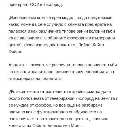
превърнат CO2 в кислород.
„Използвахме компютърен модел, за да симулираме
какво може да се е случило с климата през ерата на
палеозоя и как различните типове ранни колонии гъби
са се включили в глобалните фосфорни и въглеродни
цикли“, казва изследователката от Лийдс, Кейти
Фийлд.
Анализът показал, че различни типове колонии от гъби
са оказали значително влияние върху еволюцията на
атмосферата на планетата.
„Фотосинтезата от растенията в крайна сметка дава
около половината от генерирания кислород на Земята и
се нуждае от фосфор, но все още не разбираме
напълно как е функционирало снабдяването на
растенията с това хранително вещество „, заявява
колегата на Фийлд, Бенджамин Милс.