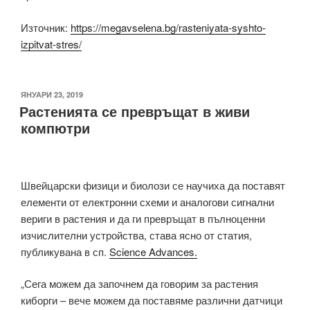
Източник:
https://megavselena.bg/rasteniyata-syshto-
izpitvat-stres/
ПУБЛИКУВАНО
ЯНУАРИ 23, 2019
Растенията се превръщат в живи
НА
компютри
Швейцарски физици и биолози се научиха да поставят
елементи от електронни схеми и аналогови сигнални
вериги в растения и да ги превръщат в пълноценни
изчислителни устройства, става ясно от статия,
публикувана в сп.
Science Advances.
„Сега можем да започнем да говорим за растения
киборги – вече можем да поставяме различни датчици