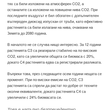
тях са били изложени на атмосферен CO2, а
останалите са изложени на повишени нива СО2. При
последните въздухът е бил обогатен с допълнителен
въглероден диоксид изпускан от тръби, като ефективно
растенията са били излагани на нива, очаквани на
Земята до 2080 година.
В началото не се случва нищо интересно. За 12 години
растенията C3 са реагирали стабилно на по-високия
CO2, като са увеличили общата си биомаса с 20%,
докато C4 растенията едва са регистрирали разликата.
Въпреки това, през следващите осем години нещата се
променят. При по-високи емисии на СО2, С3
растенията са спрели да растат по-добре от техните
околни еквиваленти, докато растенията С4 са
увеличили с 24% биомасата си.
Това е напълно безпрецедентно,