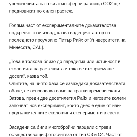
увеличенията на тези атмосферни равнища СО2 ще
предизвикат по-силен растеж.
Голяма част от експерименталните доказателства
подкрепят този извод, казва водещият автор на
последното проучване Питър Райх от Университета на
Минесота, САЩ.
„Това е толкова близо до парадигма или истинност в
екологията на растенията и така се възприемаше
досега“, казва той.
Опитите, на чиято база се изваждаха доказателствата
обаче, се основаваха само на кратки времеви скали.
Затова, преди две десетилетия Райх и неговите колеги
започват нов експеримент, който днес е един от най-
продължителните екологични експерименти в света.
Засадени са били многобройни парцели с треви
осъществяващи фотосинтеза от тип C3 и C4. Част от