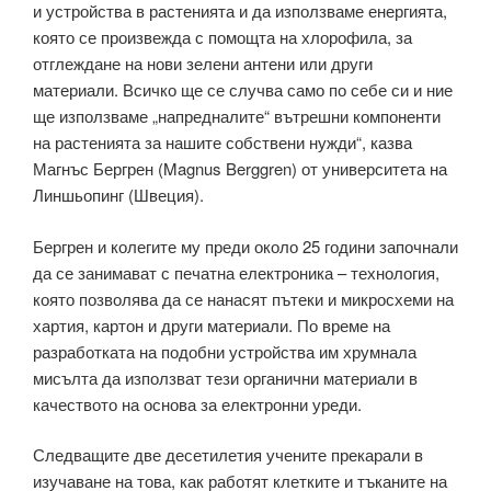
и устройства в растенията и да използваме енергията,
която се произвежда с помощта на хлорофила, за
отглеждане на нови зелени антени или други
материали. Всичко ще се случва само по себе си и ние
ще използваме „напредналите“ вътрешни компоненти
на растенията за нашите собствени нужди“, казва
Магнъс Бергрен (Magnus Berggren) от университета на
Линшьопинг (Швеция).
Бергрен и колегите му преди около 25 години започнали
да се занимават с печатна електроника – технология,
която позволява да се нанасят пътеки и микросхеми на
хартия, картон и други материали. По време на
разработката на подобни устройства им хрумнала
мисълта да използват тези органични материали в
качеството на основа за електронни уреди.
Следващите две десетилетия учените прекарали в
изучаване на това, как работят клетките и тъканите на