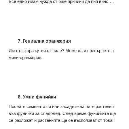
Все едно имам нужда от още причини да пия вино….
7. Гениална оранжерия
Имате стара кутия от пиле? Може да я превърнете в
мини-оранжерия.
8. Умни фунийки
Посейте семената си или засадете вашите растения
във фунийки за сладолед. След време фунийките ще
се разложат и растенията ще се възползват от това!