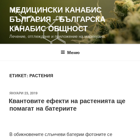
Напред
МЕДИЦИНСКИ КАНАБИС
към
БЪЛГАРИЯ – БЪЛГАРСКA
съдържанието
КАНАБИС ОБЩНОСТ
Лечение, отглеждане и приложение на марихуана.
Меню
ЕТИКЕТ:
РАСТЕНИЯ
ПУБЛИКУВАНО
ЯНУАРИ 23, 2019
Квантовите ефекти на растенията ще
НА
помагат на батериите
В обикновените слънчеви батерии фотоните се