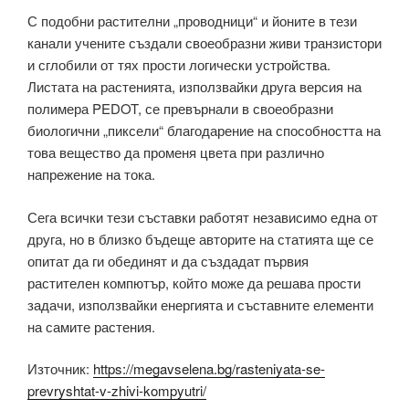
С подобни растителни „проводници“ и йоните в тези
канали учените създали своеобразни живи транзистори
и сглобили от тях прости логически устройства.
Листата на растенията, използвайки друга версия на
полимера PEDOT, се превърнали в своеобразни
биологични „пиксели“ благодарение на способността на
това вещество да променя цвета при различно
напрежение на тока.
Сега всички тези съставки работят независимо една от
друга, но в близко бъдеще авторите на статията ще се
опитат да ги обединят и да създадат първия
растителен компютър, който може да решава прости
задачи, използвайки енергията и съставните елементи
на самите растения.
Източник:
https://megavselena.bg/rasteniyata-se-
prevryshtat-v-zhivi-kompyutri/