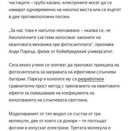
частиците – грубо казано, електроните могат да се
намират едновременно на няколко места или се въртят
в две противоположни посоки.
„За нас това е напълно неочаквано – оказва се, че
биологичните системи използват законите на
квантовата механика при фотосинтезата“, признава
Анди Паркър, физик от Кеймбриджкия университет.
Сега много учени се опитват да приложат принципа на
фотосинтезата за направата на ефективни слънчеви
батерии. Паркър и колегите му са
разработили
сравнително прост метод с прилагането на квантовите
ефекти за повишаване на коефициента на
използването на слънчевата светлина.
Моделираният от тях модел се състои от три
молекули, две от които са донори – те поглъщат
фотони и изпускат електрони. Третата молекула е