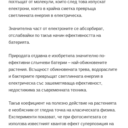
поглъщат от молекули, които след това изпускат
електрони, което в крайна сметка превръща
светлинната енергия в електрическа.
Значителна част от електроните се абсорбират,
отслабвайки по такъв начин ефективността на
батерията.
Природата отдавна е изобретила значително по-
ефективни слънчеви батерии – най-обикновените
растения. Всъщност обикновената трева, водораслите
и бактериите превръщат светлинната енергия в
електрическа със зашеметяваща ефективност,
недостижима за съвременната техника.
Такъв коефициент на полезно действие на растенията
е необясним от гледна точка на класическата физика.
Експерименти показват, че при фотосинтезата се
използва известният квантов ефект суперпозиция на