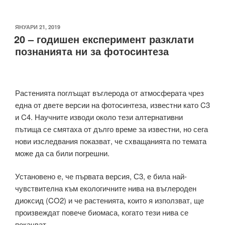
ПУБЛИКУВАНО
ЯНУАРИ 21, 2019
20 – годишен експеримент разклати
НА
познанията ни за фотосинтеза
Растенията поглъщат въглерода от атмосферата чрез
една от двете версии на фотосинтеза, известни като C3
и C4. Научните изводи около тези алтернативни
пътища се смятаха от дълго време за известни, но сега
нови изследвания показват, че схващанията по темата
може да са били погрешни.
Установено е, че първата версия, С3, е била най-
чувствителна към екологичните нива на въглероден
диоксид (CO2) и че растенията, които я използват, ще
произвеждат повече биомаса, когато тези нива се
покачват.