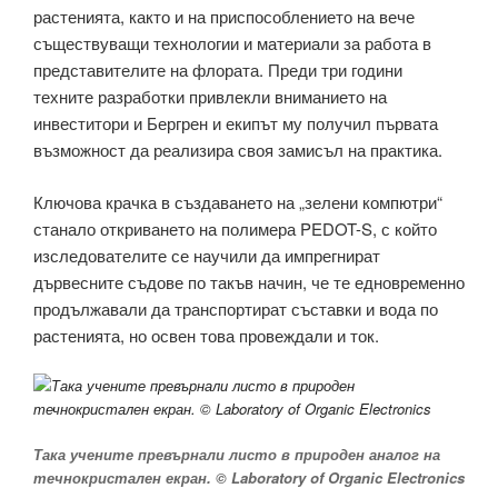
растенията, както и на приспособлението на вече
съществуващи технологии и материали за работа в
представителите на флората. Преди три години
техните разработки привлекли вниманието на
инвеститори и Бергрен и екипът му получил първата
възможност да реализира своя замисъл на практика.
Ключова крачка в създаването на „зелени компютри“
станало откриването на полимера PEDOT-S, с който
изследователите се научили да импрегнират
дървесните съдове по такъв начин, че те едновременно
продължавали да транспортират съставки и вода по
растенията, но освен това провеждали и ток.
Така учените превърнали листо в природен аналог на
течнокристален екран. © Laboratory of Organic Electronics