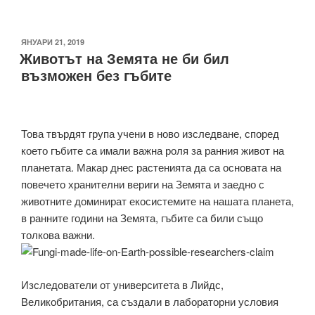
ПУБЛИКУВАНО
ЯНУАРИ 21, 2019
Животът на Земята не би бил
НА
възможен без гъбите
Това твърдят група учени в ново изследване, според
което гъбите са имали важна роля за ранния живот на
планетата. Макар днес растенията да са основата на
повечето хранителни вериги на Земята и заедно с
животните доминират екосистемите на нашата планета,
в ранните години на Земята, гъбите са били също
толкова важни.
Изследователи от университета в Лийдс,
Великобритания, са създали в лабораторни условия