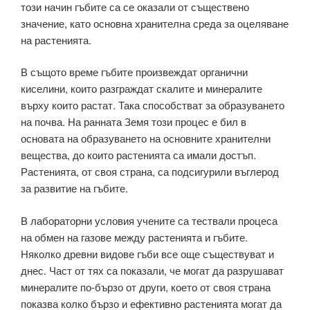
този начин гъбите са се оказали от съществено
значение, като основна хранителна среда за оцеляване
на растенията.
В същото време гъбите произвеждат органични
киселини, които разграждат скалите и минералите
върху които растат. Така способстват за образуването
на почва. На ранната Земя този процес е бил в
основата на образуването на основните хранителни
вещества, до които растенията са имали достъп.
Растенията, от своя страна, са подсигурили въглерод
за развитие на гъбите.
В лабораторни условия учените са тествали процеса
на обмен на газове между растенията и гъбите.
Няколко древни видове гъби все още съществуват и
днес. Част от тях са показали, че могат да разрушават
минералите по-бързо от други, което от своя страна
показва колко бързо и ефективно растенията могат да