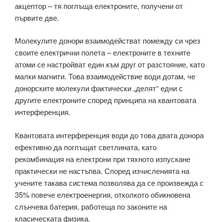
акцептор – тя поглъща електроните, получени от
първите две.
Молекулите донори взаимодействат помежду си чрез
своите електрични полета – електроните в техните
атоми се настройват един към друг от разстояние, като
малки магнити. Това взаимодействие води дотам, че
донорските молекули фактически „делят“ едни с
другите електроните според принципа на квантовата
интерференция.
Квантовата интерференция води до това двата донора
ефективно да поглъщат светлината, като
рекомбинация на електрони при тяхното изпускане
практически не настъпва. Според изчисленията на
учените такава система позволява да се произвежда с
35% повече електроенергия, отколкото обикновена
слънчева батерия, работеща по законите на
класическата физика.