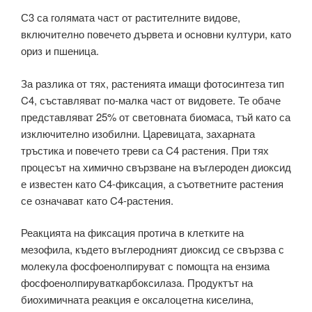
С3 са голямата част от растителните видове,
включително повечето дървета и основни култури, като
ориз и пшеница.
За разлика от тях, растенията имащи фотосинтеза тип
C4, съставляват по-малка част от видовете. Те обаче
представляват 25% от световната биомаса, тъй като са
изключително изобилни. Царевицата, захарната
тръстика и повечето треви са C4 растения. При тях
процесът на химично свързване на въглероден диоксид
е известен като C4-фиксация, а съответните растения
се означават като C4-растения.
Реакцията на фиксация протича в клетките на
мезофила, където въглеродният диоксид се свързва с
молекула фосфоенолпируват с помощта на ензима
фосфоенолпируваткарбоксилаза. Продуктът на
биохимичната реакция е оксалоцетна киселина,