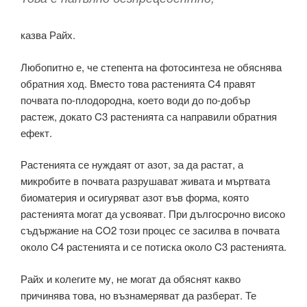
казва Райх.
Любопитно е, че степента на фотосинтеза не обяснява
обратния ход. Вместо това растенията C4 правят
почвата по-плодородна, което води до по-добър
растеж, докато C3 растенията са направили обратния
ефект.
Растенията се нуждаят от азот, за да растат, а
микробите в почвата разрушават живата и мъртвата
биоматерия и осигуряват азот във форма, която
растенията могат да усвояват. При дългосрочно високо
съдържание на CO2 този процес се засилва в почвата
около C4 растенията и се потиска около C3 растенията.
Райх и колегите му, не могат да обяснят какво
причинява това, но възнамеряват да разберат. Те