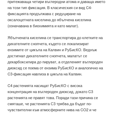
притежаваща четири въглеродни атома и даваща името
на този тип фиксация. В класическия си вид C4-
фиксацията продължава с редуциране на
оксалоцетната киселина до ябълчена киселина
(означавана в биохимията и като малат).
Ябълчената киселина се транспортира до клетките на
дихателните снопчета, където се локализират
ензимите от цикъла на Калвин и РуБисКО. Веднъж
достигнал дихателните снопчета, малатът се
декарбоксилира до пируват, а отделеният въглероден
диоксид се поема от ензима РуБисКО и аналогично на
C3-фиксация навлиза в цикъла на Калвин.
C4 растенията насищат РуБисКО с висока
концентрация на въглероден диоксид, докато C3
растенията не правят това. Поради тази причина се
смяташе, че растенията С3 трябва да бъдат по-
чувствителни към атмосферните нива на CO2 и че