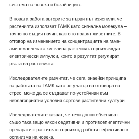
система на човека и бозайниците.
В новата работа авторите за първи път изяснили, че
растенията използват ГАМК като сигнална молекула –
точно по същия начин, както го правят животните. В
отговор на изменението на концентрацията на гама-
аминомаслената киселина растенията произвеждат
електрически импулси, които в резултат регулират
ръста на растенията.
Изследователите разчитат, че сега, знаейки принципа
на работата на ГАМК като регулатор на отговора на
стрес, може да се създават по-устойчиви към
неблагоприятни условия сортове растителни култури.
Изследователите казват, че тези данни обясняват
също така защо някои седативни и противоепилептични
препарати с растителен произход работят ефективно в
организма на човека.