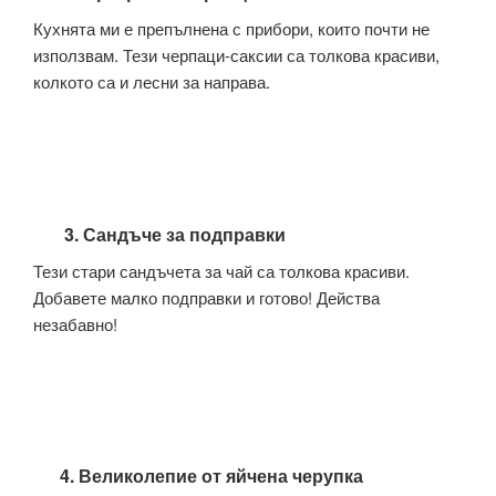
Кухнята ми е препълнена с прибори, които почти не
използвам. Тези черпаци-саксии са толкова красиви,
колкото са и лесни за направа.
3. Сандъче за подправки
Тези стари сандъчета за чай са толкова красиви.
Добавете малко подправки и готово! Действа
незабавно!
4. Великолепие от яйчена черупка