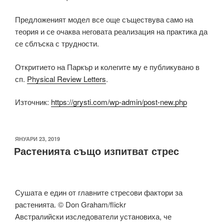
Предложеният модел все още съществува само на
теория и се очаква неговата реализация на практика да
се сблъска с трудности.
Откритието на Паркър и колегите му е публикувано в
сп.
Physical Review Letters
.
Източник:
https://grysti.com/wp-admin/post-new.php
ПУБЛИКУВАНО
ЯНУАРИ 23, 2019
Растенията също изпитват стрес
НА
Сушата е един от главните стресови фактори за
растенията. © Don Graham/flickr
Австралийски изследователи установиха, че