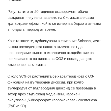
Резултатите от 20-годишен експеримент обаче
разкриват, че увеличаването на биомасата е само
краткотраен ефект, който се изчерпва бързо и изчезва
в по-дълъг период от време.
Констатациите, публикувани в списание Science, имат
важни последици за нашата възможност да
прогнозираме пълното екологично въздействие на
повишаването на нивата на CO2 и последващото
изменение на климата.
Около 90% от растенията се характеризират с C3-
фиксация на въглероден диоксид, при която
въглеродът от въглеродния диоксид се превръща в
захар чрез съдържащ мед ензим, наречен
рибулоза-1,5-бисфосфат карбоксилаза / оксигеназа
(РуБисКО).