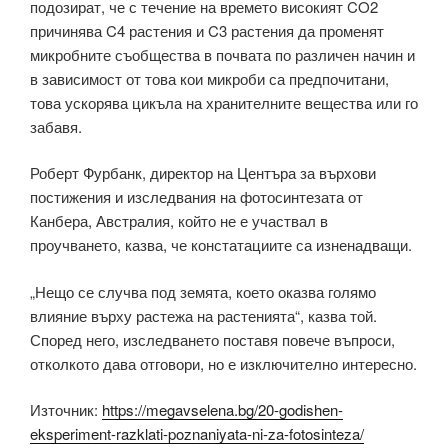
подозират, че с течение на времето високият CO2
причинява C4 растения и C3 растения да променят
микробните съобщества в почвата по различен начин и
в зависимост от това кои микроби са предпочитани,
това ускорява цикъла на хранителните вещества или го
забавя.
Роберт Фурбанк, директор на Центъра за върхови
постижения и изследвания на фотосинтезата от
Канбера, Австралия, който не е участвал в
проучването, казва, че констатациите са изненадващи.
„Нещо се случва под земята, което оказва голямо
влияние върху растежа на растенията“, казва той.
Според него, изследването поставя повече въпроси,
отколкото дава отговори, но е изключително интересно.
Източник:
https://megavselena.bg/20-godishen-
eksperiment-razklati-poznaniyata-ni-za-fotosinteza/