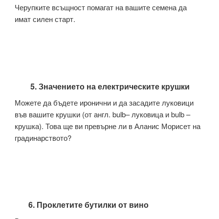
Черупките всъщност помагат на вашите семена да
имат силен старт.
5. Значението на електрическите крушки
Можете да бъдете иронични и да засадите луковици
във вашите крушки (от англ. bulb– луковица и bulb –
крушка). Това ще ви превърне ли в Аланис Морисет на
градинарството?
6. Проклетите бутилки от вино