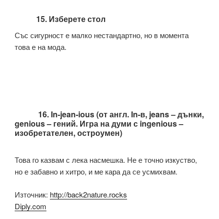
15. Изберете стол
Със сигурност е малко нестандартно, но в момента
това е на мода.
16. In-jean-ious
(от англ. In-в, jeans – дънки,
genious – гений. Игра на думи с ingenious –
изобретателен, остроумен)
Това го казвам с лека насмешка. Не е точно изкуство,
но е забавно и хитро, и ме кара да се усмихвам.
Източник:
http://back2nature.rocks
Diply.com