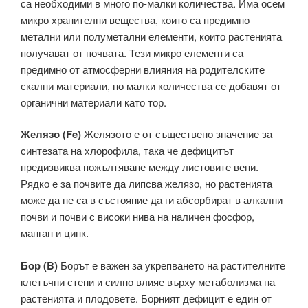
са необходими в много по-малки количества. Има осем
микро хранителни вещества, които са предимно
метални или полуметални елементи, които растенията
получават от почвата. Тези микро елементи са
предимно от атмосферни влияния на родителските
скални материали, но малки количества се добавят от
органични материали като тор.
Желязо (Fe)
Желязото е от съществено значение за
синтезата на хлорофила, така че дефицитът
предизвиква пожълтяване между листовите вени.
Рядко е за почвите да липсва желязо, но растенията
може да не са в състояние да ги абсорбират в алкални
почви и почви с високи нива на наличен фосфор,
манган и цинк.
Бор (B)
Борът е важен за укрепването на растителните
клетъчни стени и силно влияе върху метаболизма на
растенията и плодовете. Борният дефицит е един от