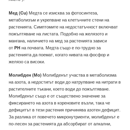
Мед (Cu)
Медта се изисква за фотосинтеза,
метаболизъм и укрепване на клетъчните стени на
растенията. Симптомите на недостатъчност включват
пожълтяване на листата. Подобно на желязото и
мангана, наличието на мед за растенията зависи
от
PH
на почвата. Медта също е по-трудно за
растенията да поемат, когато нивата на фосфор и
желязо са високи.
Молибден (Мо)
Молибденът участва в метаболизма
на азота, а недостигът води до натрупване на нитрати в
растителните тъкани, което води до пожълтяване.
Молибденът също е от съществено значение за
фиксирането на азота в кореновите възли, така че
дефицитът в тези растения причинява азотен дефицит.
За разлика от повечето микронутриенти, молибденът е
по-лесен за растенията да абсорбират от алкални,