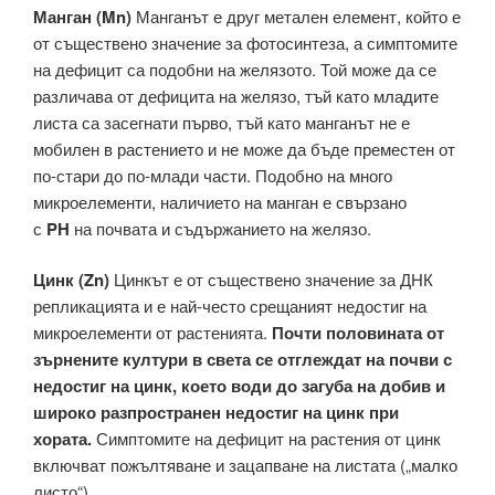
Манган (Mn)
Манганът е друг метален елемент, който е
от съществено значение за фотосинтеза, а симптомите
на дефицит са подобни на желязото. Той може да се
различава от дефицита на желязо, тъй като младите
листа са засегнати първо, тъй като манганът не е
мобилен в растението и не може да бъде преместен от
по-стари до по-млади части. Подобно на много
микроелементи, наличието на манган е свързано
с
PH
на почвата и съдържанието на желязо.
Цинк (Zn)
Цинкът е от съществено значение за ДНК
репликацията и е най-често срещаният недостиг на
микроелементи от растенията.
Почти половината от
зърнените култури в света се отглеждат на почви с
недостиг на цинк, което води до загуба на добив и
широко разпространен недостиг на цинк при
хората.
Симптомите на дефицит на растения от цинк
включват пожълтяване и зацапване на листата („малко
листо“).