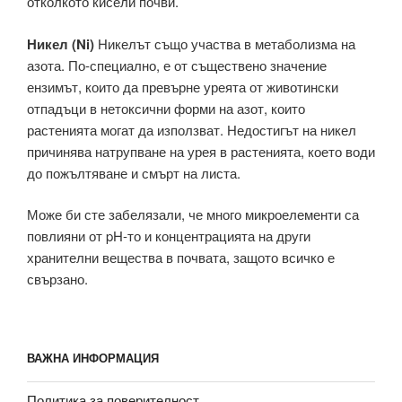
отколкото кисели почви.
Никел (Ni)
Никелът също участва в метаболизма на
азота. По-специално, е от съществено значение
ензимът, които да превърне уреята от животински
отпадъци в нетоксични форми на азот, които
растенията могат да използват. Недостигът на никел
причинява натрупване на урея в растенията, което води
до пожълтяване и смърт на листа.
Може би сте забелязали, че много микроелементи са
повлияни от pH-то и концентрацията на други
хранителни вещества в почвата, защото всичко е
свързано.
ВАЖНА ИНФОРМАЦИЯ
Политика за поверителност