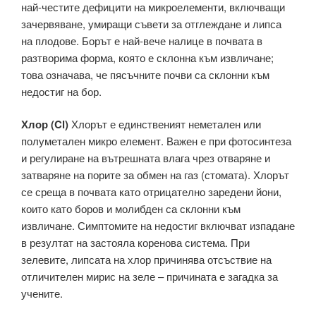
най-честите дефицити на микроелементи, включващи
зачервяване, умиращи съвети за отглеждане и липса
на плодове. Борът е най-вече налице в почвата в
разтворима форма, която е склонна към извличане;
това означава, че пясъчните почви са склонни към
недостиг на бор.
Хлор (Cl)
Хлорът е единственият неметален или
полуметален микро елемент. Важен е при фотосинтеза
и регулиране на вътрешната влага чрез отваряне и
затваряне на порите за обмен на газ (стомата). Хлорът
се среща в почвата като отрицателно заредени йони,
които като боров и молибден са склонни към
извличане. Симптомите на недостиг включват изпадане
в резултат на застояла коренова система. При
зелевите, липсата на хлор причинява отсъствие на
отличителен мирис на зеле – причината е загадка за
учените.