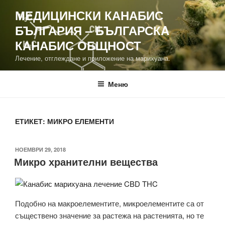
Напред
МЕДИЦИНСКИ КАНАБИС
към
БЪЛГАРИЯ – БЪЛГАРСКA
съдържанието
КАНАБИС ОБЩНОСТ
Лечение, отглеждане и приложение на марихуана.
Меню
ЕТИКЕТ:
МИКРО ЕЛЕМЕНТИ
ПУБЛИКУВАНО
НОЕМВРИ 29, 2018
Микро хранителни вещества
НА
Подобно на макроелементите, микроелементите са от
съществено значение за растежа на растенията, но те