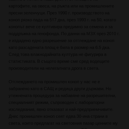
картофите, на овеса, на ръжта или на промишлените
пресни зеленчуци. През 1990 г. производството на
коноп рязко пада на 517 дка, през 1993 г. на 50, когато
конопът вече се култивира предимно за семена и за
поддръжка на генофонда. По данни на МЗХ през 2010 г.
е издадено едно разрешение за отглеждане на коноп
като разсадената площ е била в размер на 6.5 дка.
След това влакнодайната култура не фигурира в
статистиката. В същото време сме сред водещите
производители на нелегалната дрога в света.
Отглеждането на промишлен коноп у нас не е
забранено като в САЩ и редица други държави. Но
утежнената процедура за набавяне на разрешителни,
специалният режим, съпроводен с лабораторни
изследвания, явно отказват и най-предприемчивите.
Днес промишлен коноп сеят едва 30-ина страни в
света, които предлагат на световния пазар ценните му