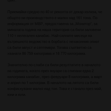
Приемайки средно по 40 кг реколта от декар излиза, че
общото ни производството е малко над 161 тона. По
информация от МВР, предоставена за „Монитор“, за
миналата година на наша територия са били заловени
110 т нелегален канабис. Най-силните месеци на
вътрешното ведомство в борбата с незаконния опиат
са били август и септември. Тогава съответно са
хванати 86 759 килограма и 18 770 килограма.
Значително по-слаби са били резултатите в началото
на годината, когато през януари са спипани едва 2
килограма канабис, през февруари 8 килограма, а март
и април по 1 килограм. В началото на лятото са били
конфискувани малко над тон. Това е станало през май,
юни и юли.