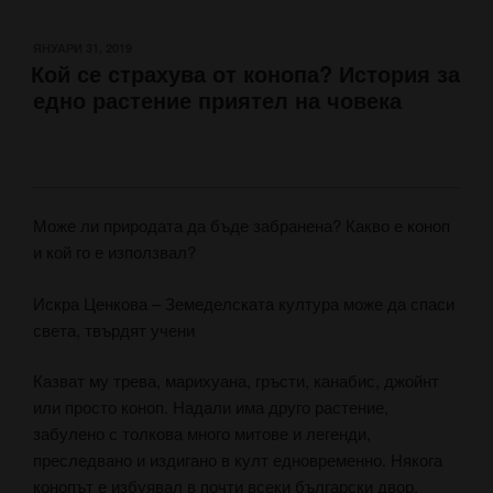
ПУБЛИКУВАНО
ЯНУАРИ 31, 2019
Кой се страхува от конопа? История за
НА
едно растение приятел на човека
Може ли природата да бъде забранена? Какво е коноп
и кой го е използвал?
Искра Ценкова – Земеделската култура може да спаси
света, твърдят учени
Казват му трева, марихуана, гръсти, канабис, джойнт
или просто коноп. Надали има друго растение,
забулено с толкова много митове и легенди,
преследвано и издигано в култ едновременно. Някога
конопът е избуявал в почти всеки български двор,