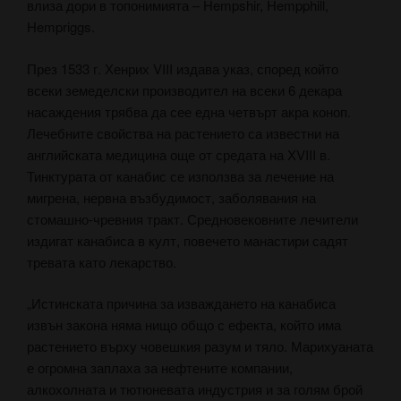
влиза дори в топонимията – Hempshir, Hempphill,
Hempriggs.
През 1533 г. Хенрих VIII издава указ, според който
всеки земеделски производител на всеки 6 декара
насаждения трябва да сее една четвърт акра коноп.
Лечебните свойства на растението са известни на
английската медицина още от средата на XVIII в.
Тинктурата от канабис се използва за лечение на
мигрена, нервна възбудимост, заболявания на
стомашно-чревния тракт. Средновековните лечители
издигат канабиса в култ, повечето манастири садят
тревата като лекарство.
„Истинската причина за изваждането на канабиса
извън закона няма нищо общо с ефекта, който има
растението върху човешкия разум и тяло. Марихуаната
е огромна заплаха за нефтените компании,
алкохолната и тютюневата индустрия и за голям брой