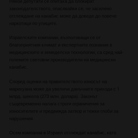
Някои депутати се опитаха да блокират
законодателството, опасявайки се, че засилено
отглеждане на канабис може да доведе до повече
наркотици по улиците.
Израелските компании, възползващи се от
благоприятния климат и експертните познания в
медицинските и земеделски технологии, са сред най-
големите световни производители на медицински
канабис.
Според оценки на правителството износът на
марихуана може да увеличи данъчните приходи с 1
млрд. шекела (273 млн. долара). Законът
същевременно налага строги ограничения за
износителите и предвижда затвор и тежки глоби за
нарушения.
Осем компании в Израел отглеждат канабис, като