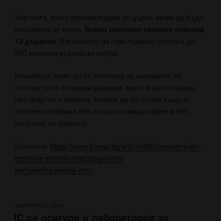
Хартията, която произвеждаме от дърво, може да бъде
направена от коноп.
Всяко растение канабис спасява
12 дървета.
Изсичането на гори годишно достига до
500 милиона кубически метра.
Канабисът може да се използва за направата на
плоскости от всякакви размери, както и за изолация,
гипсокартон и мебели. Можем да построим къща от
конопен материал без излишно замърсяване и без
изсичане на дървета.
Източник:
https://www.konop.bg/article/880/konopyt-kato-
reshenie-sreshtu-obezlesqvaneto
hempethics.weebly.com
ПУБЛИКУВАНО
ФЕВРУАРИ 2, 2019
IC си осигури и лаборатория за
НА