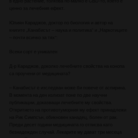
в едно растение, толкова по-малко е CBD-то, което е
ценно за лечебния ефект.
Юлиян Караджов, доктор по биология и автор на
книгите „Канабисът – наука и политика“ и „Наркотиците
– почти всичко за тях“:
Всеки сорт е уникален
Д-р Караджов, доколко лечебните свойства на конопа
са проучени от медицината?
– Канабисът е изследван може би повече от аспирина.
В момента на ден излизат поне по две научни
публикации, доказващи лечебните му свойства.
Откритието на противотуморния му ефект принадлежи
на Рик Симпсън, обикновен канадец, болен от рак.
Преди десет години медицината го отписва като
безнадежден случай. Лекарите му дават три месеца