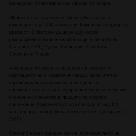
Македония. Става въпрос за Alkaloid AD Skopje.
Alkaloid е със седалище в Скопие, Македония и
разполага с над 1800 служители. Компанията поддържа
мрежа от 16 световни дъщерни дружества,
разположени в различни юрисдикции, включително
България, САЩ, Русия, Швейцария, Хърватия,
Словения и Турция.
Алкалоид притежава и управлява консорциум от
фармацевтични и козметични заводи, включително
сертифицирани съоръжения, пригодени за
производство на твърди перорални лекарствени форми
и генерични лекарствени продукти за локално
приложение. Компанията отчита приходи от над 171
млн. долара, според финансовите отчети, одитирани от
2017 г.
Опитът й е осем годишен само в производството на