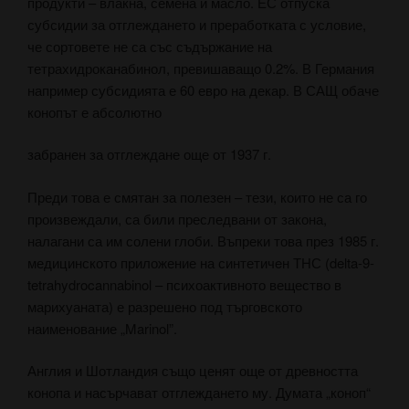
продукти – влакна, семена и масло. ЕС отпуска
субсидии за отглеждането и преработката с условие,
че сортовете не са със съдържание на
тетрахидроканабинол, превишаващо 0.2%. В Германия
например субсидията е 60 евро на декар. В САЩ обаче
конопът е абсолютно
забранен за отглеждане още от 1937 г.
Преди това е смятан за полезен – тези, които не са го
произвеждали, са били преследвани от закона,
налагани са им солени глоби. Въпреки това през 1985 г.
медицинското приложение на синтетичeн ТНС (delta-9-
tetrahydrocannabinol – психоактивното вещество в
марихуаната) е разрешено под търговското
наименование „Marinol”.
Англия и Шотландия също ценят още от древността
конопа и насърчават отглеждането му. Думата „коноп“