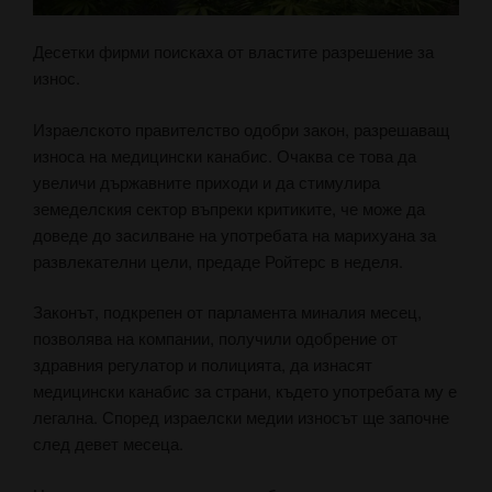
Десетки фирми поискаха от властите разрешение за
износ.
Израелското правителство одобри закон, разрешаващ
износа на медицински канабис. Очаква се това да
увеличи държавните приходи и да стимулира
земеделския сектор въпреки критиките, че може да
доведе до засилване на употребата на марихуана за
развлекателни цели, предаде Ройтерс в неделя.
Законът, подкрепен от парламента миналия месец,
позволява на компании, получили одобрение от
здравния регулатор и полицията, да изнасят
медицински канабис за страни, където употребата му е
легална. Според израелски медии износът ще започне
след девет месеца.