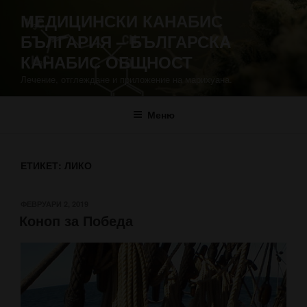
Напред
МЕДИЦИНСКИ КАНАБИС
към
БЪЛГАРИЯ – БЪЛГАРСКA
съдържанието
КАНАБИС ОБЩНОСТ
Лечение, отглеждане и приложение на марихуана.
Меню
ЕТИКЕТ:
ЛИКО
ПУБЛИКУВАНО
ФЕВРУАРИ 2, 2019
Коноп за Победа
НА