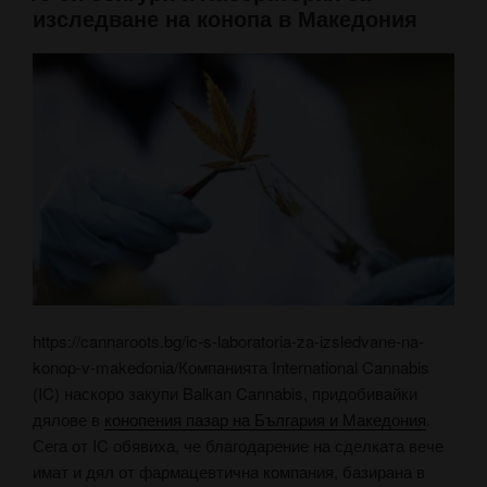
изследване на конопа в Македония
https://cannaroots.bg/ic-s-laboratoria-za-izsledvane-na-
konop-v-makedonia/Компанията International Cannabis
(IC) наскоро закупи Balkan Cannabis, придобивайки
дялове в
конопения пазар на България и Македония
.
Сега от IC обявиха, че благодарение на сделката вече
имат и дял от фармацевтична компания, базирана в