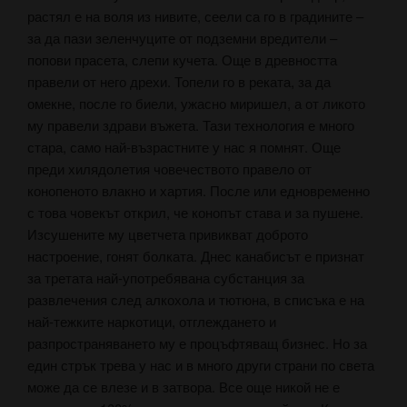
растял е на воля из нивите, сеели са го в градините –
за да пази зеленчуците от подземни вредители –
попови прасета, слепи кучета. Още в древността
правели от него дрехи. Топели го в реката, за да
омекне, после го биели, ужасно миришел, а от ликото
му правели здрави въжета. Тази технология е много
стара, само най-възрастните у нас я помнят. Още
преди хилядолетия човечеството правело от
конопеното влакно и хартия. После или едновременно
с това човекът открил, че конопът става и за пушене.
Изсушените му цветчета привикват доброто
настроение, гонят болката. Днес канабисът е признат
за третата най-употребявана субстанция за
развлечения след алкохола и тютюна, в списъка е на
най-тежките наркотици, отглеждането и
разпространяването му е процъфтяващ бизнес. Но за
един стрък трева у нас и в много други страни по света
може да се влезе и в затвора. Все още никой не е