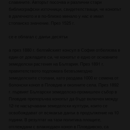
славяните. Авторът посочва и различни стари
библиографски източници, свидетелстващи, че конопът
в далечното и в по-близко минало у нас е имал
стопанско значение. През 1525 г.
се е облагал с данък десятък
а през 1880 г. белгийският консул в София отбелязва в
един от докладите си, че конопът е едно от основните
земеделски растения на България. През 1891 г.
правителството подпомага безвъзмездно
земеделските стопани, като раздава 1000 кг семена от
болонски коноп в Пловдив и околните села. През 1892
г. първият Български земеделско-промишлен събор в
Пловдив препоръчва конопът да бъде включен между
12-те насърчавани земеделски култури, които се
освобождават от всякакъв данък в продължение на 10
години. В резултат на тази политика площите,
отглеждани с влакнодаен коноп в Пловдивско, са