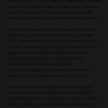
доказал на 100%, че растенията от семейство Конопови
при честа употреба не водят до зависимост, при това
към по-тежките дроги. По-скоро се срещат случаи,
които сочат обратното. Така че внимателно с тревата!
Покрай психотропните си свойства конопът е изцяло
демонизиран, дори когато става въпрос за Cannabis
sativа – промишлената култура, изчезнала напълно у
нас през последните години. Индустриалният коноп и
марихуаната, отглеждана за нелегалния пазар,
всъщност се различават по съдържанието на
психоактивното си вещество делта-9-
тетрахидроканабинол. В цветовете на първия то е
между 0.5 и 1%, а на дрогата – между 3 и 20%.
Акад. Иван Странски разказва в книгата си “Диви и
културни растения в България“, че според Херодот
чудодейният коноп се отглеждал от скитите и траките
през V в. пр.н.е., а от тях е преминал към гърците и