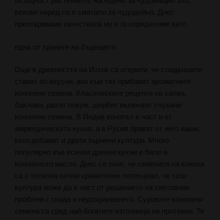
векове наред се е смятало за чудодейно. Днес
преоткриваме качествата му и го определяме като
една от храните на бъдещето
Още в древността на Изток са открили, че сладкишите
стават по-вкусни, ако към тях прибавят ароматните
конопени семена. Класическите рецепти на халва,
баклава, рахат локум, шербет включват счукани
конопени семена. В Индия конопът е част и от
аюрведическата кухня, а в Русия правят от него каши,
като добавят и други зърнени култури. Много
популярно във всички древни кухни е било и
конопеното масло. Днес се знае, че семената на конопа
са с толкова голям хранителен потенциал, че тази
култура може да е част от решението на световния
проблем с глада и недохранването. Суровите конопени
семена са сред най-богатите източници на протеини. Те