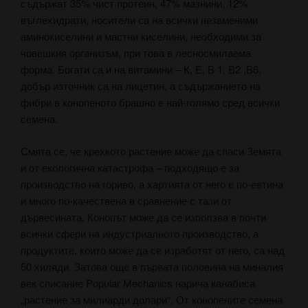
съдържат 35% чист протеин, 47% мазнини, 12%
въглехидрати, носители са на всички незаменими
аминокиселини и мастни киселини, необходими за
човешкия организъм, при това в лесносмилаема
форма. Богати са и на витамини – К, Е, В 1, В2 ,В6,
добър източник са на лицетин, а съдържанието на
фибри в конопеното брашно е най-голямо сред всички
семена.
Смята се, че крехкото растение може да спаси Земята
и от екологична катастрофа – подходящо е за
производство на гориво, а хартията от него е по-евтина
и много по-качествена в сравнение с тази от
дървесината. Конопът може да се използва в почти
всички сфери на индустриалното производство, а
продуктите, които може да се изработят от него, са над
50 хиляди. Затова още в първата половина на миналия
век списание Popular Mechanics нарича канабиса
„растение за милиарди долари“. От конопените семена