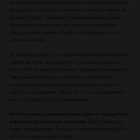
за създаването на работни места и производството на
продукти в страната ни, но всичко това е за сметка на
околната среда. Тази индустрия унищожава горите,
застрашава животните и растенията и замърсява
среда, в която живеем. Въпреки това ресурсът е от
голямо значение.
За направата на 93% от хартията (включително картон,
хартия за печат, вестници и т.н) е нужна дървесина.
Почти 40% от горите се изсичат за добив на материал.
Това замърсява водата с нитрати и има пагубно
въздействие върху екосистемата. Една четвърт от
горите са застрашени. Много от тях не са защитени и
могат да бъдат напълно унищожени.
Конопът може да замени всеки един от продуктите,
изработен от дървесен материал.
Горите няма да
бъдат унищожавани. Tова ще спести ценни ресурси и
ще възстанови екосистемите.