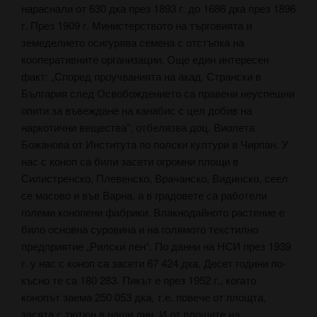
нараснали от 630 дка през 1893 г. до 1686 дка през 1896
г. През 1909 г. Министерството на търговията и
земеделието осигурява семена с отстъпка на
кооперативните организации. Още един интересен
факт: „Според проучванията на акад. Странски в
България след Освобождението са правени неуспешни
опити за въвеждане на канабис с цел добив на
наркотични вещества”, отбелязва доц. Виолета
Божанова от Института по полски култури в Чирпан. У
нас с коноп са били засети огромни площи в
Силистренско, Плевенско, Врачанско, Видинско, сеел
се масово и във Варна, а в градовете са работели
големи конопени фабрики. Влакнодайното растение е
било основна суровина и на голямото текстилно
предприятие „Рилски лен“. По данни на НСИ през 1939
г. у нас с коноп са засети 67 424 дка. Десет години по-
късно те са 180 283. Пикът е през 1952 г., когато
конопът заема 250 053 дка, т.е. повече от площта,
засята с тютюн в наши дни. И от площите на