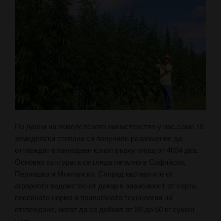
По данни на земеделското министерство у нас само 18
земеделски стопани са получили разрешение да
отглеждат влакнодаен коноп върху площ от 4034 дка.
Основно културата се гледа легално в Софийско,
Пернишко и Монтанско. Според експертите от
аграрното ведомство от декар в зависимост от сорта,
посевната норма и прилаганата технология на
отглеждане, могат да се добият от 30 до 50 кг сушен
цвят.