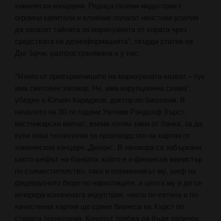
химически концерни. Редица големи индустрии с
огромни капитали и влияние полагат неистови усилия
да запазят тайната за марихуаната от хората чрез
средствата на дезинформацията“, твърди статия на
Дъг Ърчи, разпространявана и у нас.
“Много от привържениците на марихуаната казват – тук
има световен заговор. Не, има корупционна схема“,
убеден е Юлиян Караджов, доктор по биология. В
началото на 30-те години Уилиам Рандолф Хърст,
вестникарски магнат, взема голям заем от банка, за да
купи нова технология за производство на хартия от
химическия концерн „Дюпон“. В заговора са забъркани
както шефът на банката, който е и финансов министър
по съвместителство, така и племенникът му, шеф на
федералното бюро по наркотиците, а целта му е да се
игнорира конопената индустрия, чиято по-евтина и по-
качествена хартия ще срине бизнеса на Хърст по
старата технология. Конопът трябва да бъде заличен,