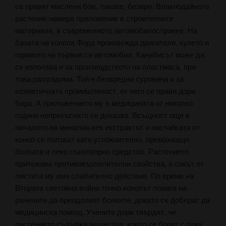
се правят маслени бои, лакове, безири. Влакнодайното
растение намира приложение в строителните
материали, в съвременното автомобилостроене. На
базата на конопа Форд произвежда двигателя, купето и
горивото на първия си автомобил. Канабисът може да
се използва и за производството на пластмаса, при
това разградима. Той е безвредна суровина и за
козметичната промишленост, от него се прави дори
бира. А приложението му в медицината от няколко
години непрекъснато се доказва. Всъщност още в
началото на миналия век екстрактът и настойката от
коноп се ползват като успокоително, премахващо
болката и леко сънотворно средство. Растението
притежава противовъзпалителни свойства, а сокът от
листата му има слабително действие. По време на
Втората световна война точно конопът помага на
ранените да преодолеят болките, докато се доберат да
медицинска помощ. Учените дори твърдят, че
растението съдържа вещества, които се борят с рака.