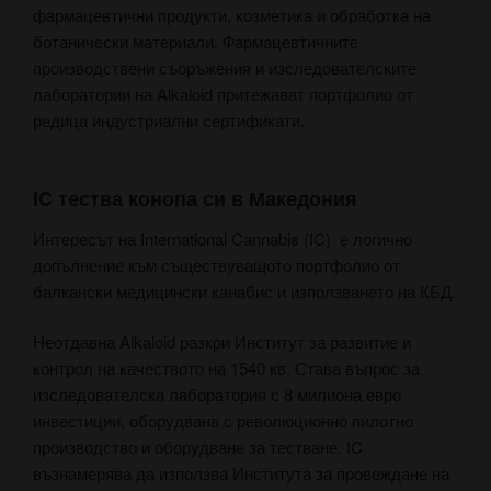
фармацевтични продукти, козметика и обработка на
ботанически материали. Фармацевтичните
производствени съоръжения и изследователските
лаборатории на Alkaloid притежават портфолио от
редица индустриални сертификати.
IC тества конопа си в Македония
Интересът на International Cannabis (IC) е логично
допълнение към съществуващото портфолио от
балкански медицински канабис и използването на КБД.
Неотдавна Alkaloid разкри Институт за развитие и
контрол на качеството на 1540 кв. Става въпрос за
изследователска лаборатория с 8 милиона евро
инвестиции, оборудвана с революционно пилотно
производство и оборудване за тестване. IC
възнамерява да използва Института за провеждане на