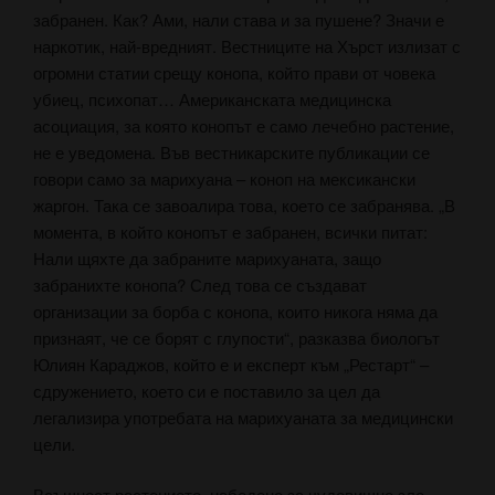
забранен. Как? Ами, нали става и за пушене? Значи е
наркотик, най-вредният. Вестниците на Хърст излизат с
огромни статии срещу конопа, който прави от човека
убиец, психопат… Американската медицинска
асоциация, за която конопът е само лечебно растение,
не е уведомена. Във вестникарските публикации се
говори само за марихуана – коноп на мексикански
жаргон. Така се завоалира това, което се забранява. „В
момента, в който конопът е забранен, всички питат:
Нали щяхте да забраните марихуаната, защо
забранихте конопа? След това се създават
организации за борба с конопа, които никога няма да
признаят, че се борят с глупости“, разказва биологът
Юлиян Караджов, който е и експерт към „Рестарт“ –
сдружението, което си е поставило за цел да
легализира употребата на марихуаната за медицински
цели.
Всъщност растението, набедено за чудовищно зло,