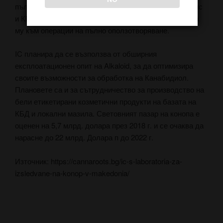
пълния портфейл от международни активи на канабис
и КБД на пазара. Това сигнализира за преминаването
му към операции на пълно оползотворяване.
IC планира да се възползва от обширния
експлоатационен опит на Alkaloid, за да оптимизира
своите възможности за обработка на Канабидиол.
Плановете са и за сътрудничество за производство на
бели етикетирани козметични продукти на базата на
КБД и локални мазила. Световният пазар на конопа е
оценен на 5,7 млрд. долара през 2018 г. и се очаква да
нарасне до 22 млрд. Долара п до 2022 г.
Източник: https://cannaroots.bg/ic-s-laboratoria-za-
izsledvane-na-konop-v-makedonia/