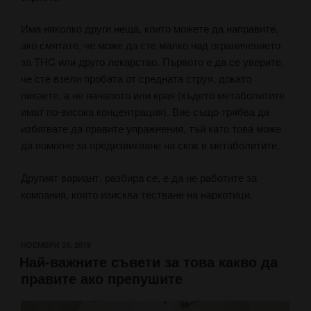
Има няколко други неща, които можете да направите,
ако смятате, че може да сте малко над ограничението
за THC или друго лекарство. Първото е да се уверите,
че сте взели пробата от средната струя, докато
пикаете, а не началото или края (където метаболитите
имат по-висока концентрация). Вие също трябва да
избягвате да правите упражнения, тъй като това може
да помогне за предизвикване на скок в метаболитите.
Другият вариант, разбира се, е да не работите за
компания, която изисква тестване на наркотици.
ПУБЛИКУВАНО
НОЕМВРИ 24, 2019
Най-важните съвети за това какво да
НА
правите ако препушите