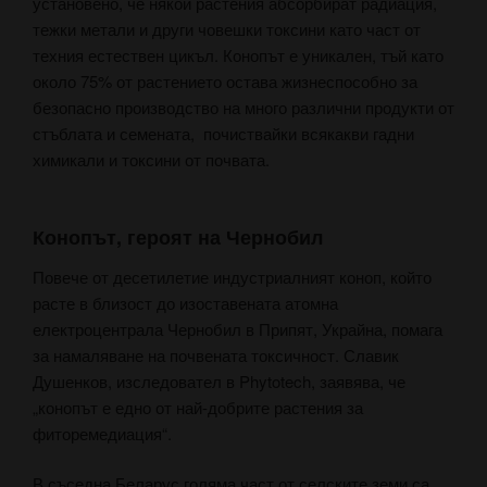
установено, че някои растения абсорбират радиация,
тежки метали и други човешки токсини като част от
техния естествен цикъл. Конопът е уникален, тъй като
около 75% от растението остава жизнеспособно за
безопасно производство на много различни продукти от
стъблата и семената, почиствайки всякакви гадни
химикали и токсини от почвата.
Конопът, героят на Чернобил
Повече от десетилетие индустриалният коноп, който
расте в близост до изоставената атомна
електроцентрала Чернобил в Припят, Украйна, помага
за намаляване на почвената токсичност. Славик
Душенков, изследовател в Phytotech, заявява, че
„конопът е едно от най-добрите растения за
фиторемедиация“.
В съседна Беларус голяма част от селските земи са