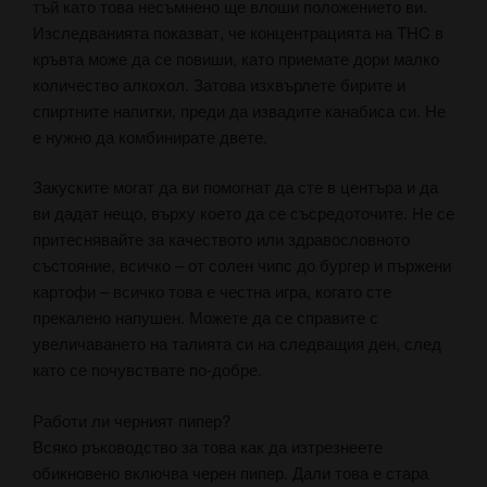
тъй като това несъмнено ще влоши положението ви.
Изследванията показват, че концентрацията на THC в
кръвта може да се повиши, като приемате дори малко
количество алкохол. Затова изхвърлете бирите и
спиртните напитки, преди да извадите канабиса си. Не
е нужно да комбинирате двете.
Закуските могат да ви помогнат да сте в центъра и да
ви дадат нещо, върху което да се съсредоточите. Не се
притеснявайте за качеството или здравословното
състояние, всичко – от солен чипс до бургер и пържени
картофи – всичко това е честна игра, когато сте
прекалено напушен. Можете да се справите с
увеличаването на талията си на следващия ден, след
като се почувствате по-добре.
Работи ли черният пипер?
Всяко ръководство за това как да изтрезнеете
обикновено включва черен пипер. Дали това е стара