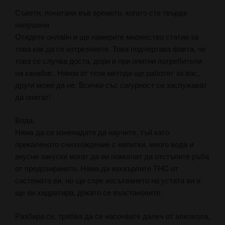
Съвети, почитани във времето, когато сте твърде
напушени
Отидете онлайн и ще намерите множество статии за
това как да се изтрезнеете. Това подчертава факта, че
това се случва доста, дори и при опитни потребители
на канабис. Някои от тези методи ще работят за вас,
други може да не. Всички със сигурност си заслужават
да опитат!
Вода,
Няма да се изненадате да научите, тъй като
прекаленото снизхождение с напитки, много вода и
вкусни закуски могат да ви помогнат да отстъпите ръба
от предозирането. Няма да изхвърлите THC от
системата ви, но ще спре изсъхването на устата ви и
ще ви хидратира, докато се възстановите.
Разбира се, трябва да се насочвате далеч от алкохола,