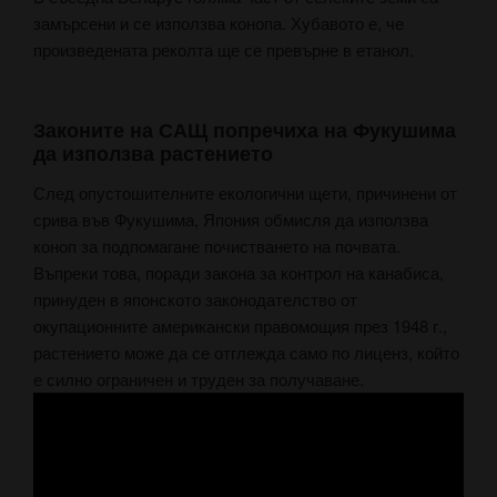
замърсени и се използва конопа. Хубавото е, че
произведената реколта ще се превърне в етанол.
Законите на САЩ попречиха на Фукушима
да използва растението
След опустошителните екологични щети, причинени от
срива във Фукушима, Япония обмисля да използва
коноп за подпомагане почистването на почвата.
Въпреки това, поради закона за контрол на канабиса,
принуден в японското законодателство от
окупационните американски правомощия през 1948 г.,
растението може да се отглежда само по лиценз, който
е силно ограничен и труден за получаване.