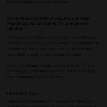
им може да варира от човек на човек.
Изчистване на THC от вашата система:
Ръководство за най-често срещаните
начини
Ако имате предстоящ тест за наркотици, нашият съвет
е да не изпадате в паника. Проучвате ли и проверявате
ли политиката на вашата компания, за да разберете
какви нива приемат и какви са вашите права.
Ако сте обикновен потребител, уверете се, че сте се
отказали от употребата на канабис преди теста, дори и
ако сте получили кратко известие.
Пии много вода
Това е може би най-простият метод и не отнема много
усилия. Това е единственият избор, ако имате тест за