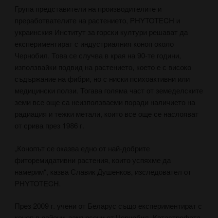
Група представители на производителите и
преработвателите на растението, PHYTOTECH и
украинския Институт за горски култури решават да
експериментират с индустриалния коноп около
Чернобил. Това се случва в края на 90-те години,
използвайки подвид на растението, което е с високо
съдържание на фибри, но с ниски психоактивни или
медицински ползи. Тогава голяма част от земеделските
земи все още са неизползваеми поради наличието на
радиация и тежки метали, които все още се наслояват
от срива през 1986 г.
„Конопът се оказва едно от най-добрите
фиторемидативни растения, които успяхме да
намерим“, казва Славик Душенков, изследовател от
PHYTOTECH.
През 2009 г. учени от Беларус също експериментират с
коноп в райони, замърсени от Чернобил. Катастрофата