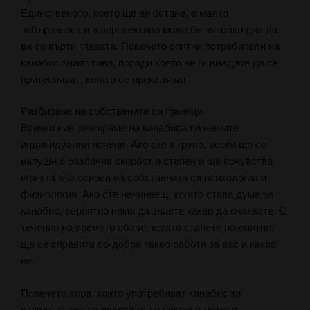
Единственото, което ще ви остане, е малко
забързаност и в перспектива може би няколко дни да
ви се върти главата. Повечето опитни потребители на
канабис знаят това, поради което не ги виждате да се
притесняват, когато се прекаляват.
Разбиране на собствените си граници
Всички ние реагираме на канабиса по нашите
индивидуални начини. Ако сте в група, всеки ще се
напуши с различна скорост и степен и ще почувства
ефекта въз основа на собствената си психология и
физиология. Ако сте начинаещ, когато става дума за
канабис, вероятно няма да знаете какво да очаквате. С
течение на времето обаче, когато станете по-опитни,
ще се справите по-добре какво работи за вас и какво
не.
Повечето хора, които употребяват канабис за
развлечение, са прекалили в някакъв момент.