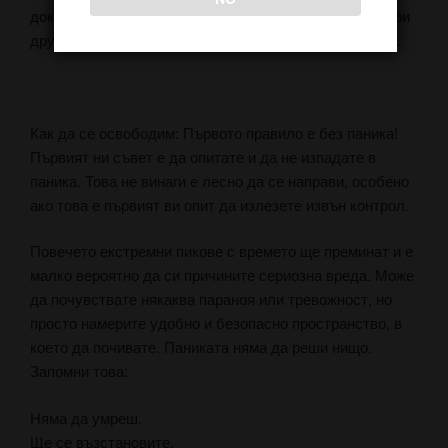
докато се покажат в кръвообращението, отколкото при
други методи като тютюнопушене, vaping или мазане.
Как да се освободим: Първото правило е без паника!
Първият ни съвет е да опитате и да не изпадате в
паника. Това не винаги е лесно да се направи, особено
ако това е първият ви опит да излезете извън контрол.
Повечето екстремни пикове с времето ще преминат и е
малко вероятно да си причините сериозна вреда. Може
да почувствате някаква параноя или тревожност, но
просто намерите удобно и безопасно пространство, в
което да почивате. Паниката няма да реши нищо.
Запомни това:
Няма да умреш.
Ще се възстановите.