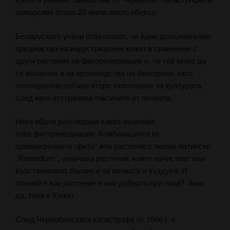
замърсява близо 20 мили около обекта.
Беларуските учени отбелязват, че едно допълнително
предимство на индустриалния коноп в сравнение с
други растения за фиторемедиация е, че той може да
се използва и за производство на биогориво, като
потенциално добавя второ използване за културата,
след като отстранява токсините от почвата.
Нека обаче разгледаме какво означава
това фиторемедиация. Комбинацията от
древногръцкото „фито“ или растение с малко латинско
„Remedium“, означава растения, които почистват или
възстановяват баланса на почвата и въздуха. И
познайте кое растение е най-доброто при това? Ами
да, това е Коноп.
След Чернобилската катастрофа от 1986 г. е