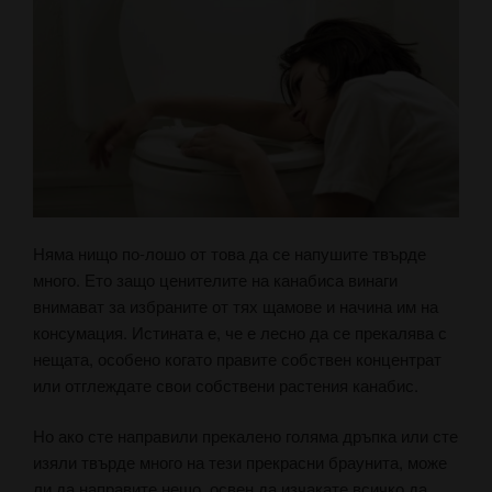
Няма нищо по-лошо от това да се напушите твърде
много. Ето защо ценителите на канабиса винаги
внимават за избраните от тях щамове и начина им на
консумация. Истината е, че е лесно да се прекалява с
нещата, особено когато правите собствен концентрат
или отглеждате свои собствени растения канабис.
Но ако сте направили прекалено голяма дръпка или сте
изяли твърде много на тези прекрасни браунита, може
ли да направите нещо, освен да изчакате всичко да