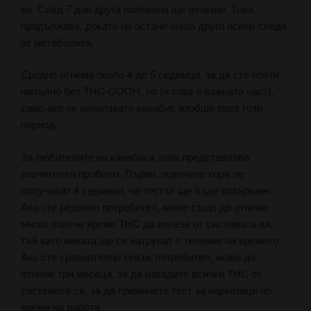
ви. След 7 дни друга половина ще изчезне. Това
продължава, докато не остане нищо друго освен следа
от метаболита.
Средно отнема около 4 до 5 седмици, за да сте почти
напълно без THC-COOH, но (и това е важната част),
само ако не използвате канабис изобщо през този
период.
За любителите на канабиса това представлява
значителен проблем. Първо, повечето хора не
получават 4 седмици, че тестът ще бъде извършен.
Ако сте редовен потребител, може също да отнеме
много повече време THC да излезе от системата ви,
тъй като нивата ще се натрупат с течение на времето.
Ако сте сравнително тежък потребител, може да
отнеме три месеца, за да извадите всички THC от
системата си, за да преминете тест за наркотици по
време на работа.