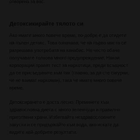
отворена за вас.
Детоксикирайте тялото си
Ако имате много повече време, по-добре е да отидете
на пълен детокс. Това означава, че на първо място се
разрешава употребата на канабис. Не често обаче
получавате толкова много предупреждение. Някои
корпорации правят тест за наркотици, преди всъщност
да се присъедините към тях (главно, за да сте сигурни,
че не взимат наркоман), така че имате много повече
време.
Детоксирането е доста лесно. Преминете към
здравословна диета с много зеленчуци и правилно
приготвени храни. Избягвайте нездравословните
закуски и се придържайте към вода, ако искате да
видите най-добрите резултати.