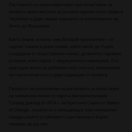
Растението се оказа ефективно при почистване на
почвата около мястото на руската ядрена катастрофа в
Чернобил и дори имаше варианти за използването му
близо до Фукушима.
Както знаем, конопът има безброй приложения – от
хартия, тъкани и дори гориво, които могат да бъдат
създадени от индустриален коноп, до многото здравни
условия, които идват с медицинската марихуана. Ето
още една полза за добавяне към списъка: премахване
на токсични метали и дори радиация от почвата.
Процесът на използване на растенията за почистване
на замърсена почва се нарича фиторемедиация.
Според доклад от 2014 г. на Кристина Сарич от Nation
of Change, канабисът е обещаващ в това отношение
поради своята устойчивост към токсини и бързи
темпове на растеж.