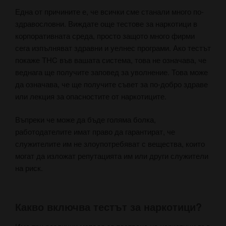
Една от причините е, че всички сме станали много по-
здравословни. Виждате още тестове за наркотици в
корпоративната среда, просто защото много фирми
сега изпълняват здравни и уелнес програми. Ако тестът
покаже THC във вашата система, това не означава, че
веднага ще получите заповед за уволнение. Това може
да означава, че ще получите съвет за по-добро здраве
или лекция за опасностите от наркотиците.
Въпреки че може да бъде голяма болка,
работодателите имат право да гарантират, че
служителите им не злоупотребяват с вещества, които
могат да изложат репутацията им или други служители
на риск.
Какво включва тестът за наркотици?