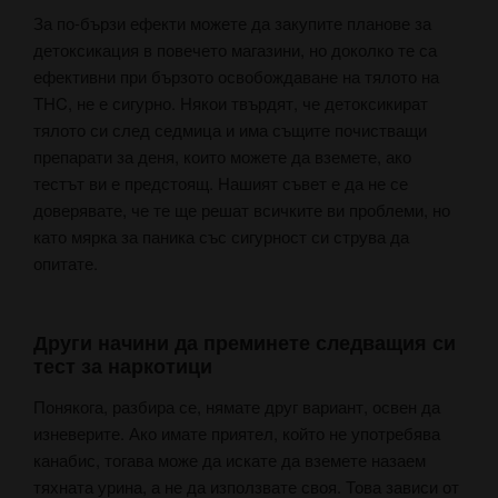
За по-бързи ефекти можете да закупите планове за
детоксикация в повечето магазини, но доколко те са
ефективни при бързото освобождаване на тялото на
THC, не е сигурно. Някои твърдят, че детоксикират
тялото си след седмица и има същите почистващи
препарати за деня, които можете да вземете, ако
тестът ви е предстоящ. Нашият съвет е да не се
доверявате, че те ще решат всичките ви проблеми, но
като мярка за паника със сигурност си струва да
опитате.
Други начини да преминете следващия си
тест за наркотици
Понякога, разбира се, нямате друг вариант, освен да
изневерите. Ако имате приятел, който не употребява
канабис, тогава може да искате да вземете назаем
тяхната урина, а не да използвате своя. Това зависи от