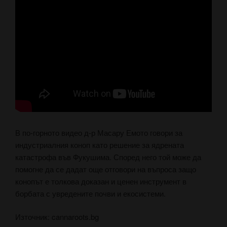
В по-горното видео д-р Масару Емото говори за
индустриалния коноп като решение за ядрената
катастрофа във Фукушима. Според него той може да
помогне да се дадат още отговори на въпроса защо
конопът е толкова доказан и ценен инструмент в
борбата с увредените почви и екосистеми.
Източник: cannaroots.bg