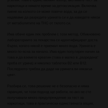
наркотици и нямате време за детоксикация. Включва
пиене на колкото се може повече вода, за да се
надяваме да разредите урината си и да изведете някои
от метаболитите на THC от тялото си.
Има обаче един лек проблем с този метод. Обикновено
лабораториите за лекарства се идентифицират доста
бързо, когато някой е приемал много вода. Урината е
много по-ясна за начало. Има един популярен начин за
това и да вземете креатин (това е малко в „разредена“
проба от урина) и няколко таблетки В2 или В12.
Последното трябва да даде на урината ви някакъв
цвят.
Разбира се, това решение не е безопасно и няма
гаранция, че този подход ще работи, но ако не сте
получавали много предупреждение за тест за
наркотици, това е практически единствената опция,