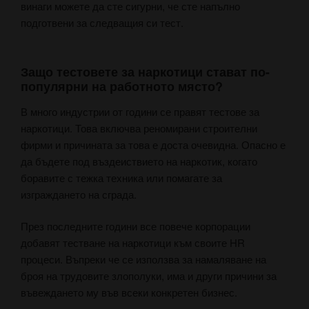
винаги можете да сте сигурни, че сте напълно
подготвени за следващия си тест.
Защо тестовете за наркотици стават по-
популярни на работното място?
В много индустрии от години се правят тестове за
наркотици. Това включва реномирани строителни
фирми и причината за това е доста очевидна. Опасно е
да бъдете под въздеиствието на наркотик, когато
боравите с тежка техника или помагате за
изграждането на сграда.
През последните години все повече корпорации
добавят тестване на наркотици към своите HR
процеси. Въпреки че се използва за намаляване на
броя на трудовите злополуки, има и други причини за
въвеждането му във всеки конкретен бизнес.