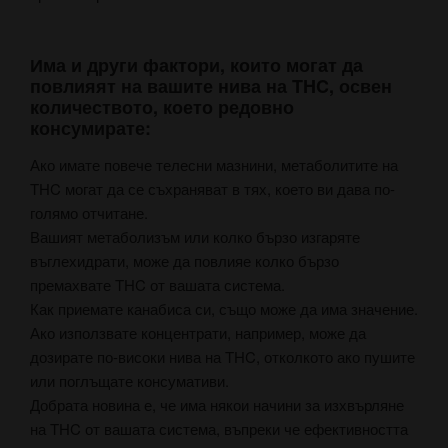
Има и други фактори, които могат да
повлияят на вашите нива на THC, освен
количеството, което редовно
консумирате:
Ако имате повече телесни мазнини, метаболитите на
THC могат да се съхраняват в тях, което ви дава по-
голямо отчитане.
Вашият метаболизъм или колко бързо изгаряте
въглехидрати, може да повлияе колко бързо
премахвате THC от вашата система.
Как приемате канабиса си, също може да има значение.
Ако използвате концентрати, например, може да
дозирате по-високи нива на THC, отколкото ако пушите
или поглъщате консумативи.
Добрата новина е, че има някои начини за изхвърляне
на THC от вашата система, въпреки че ефективността