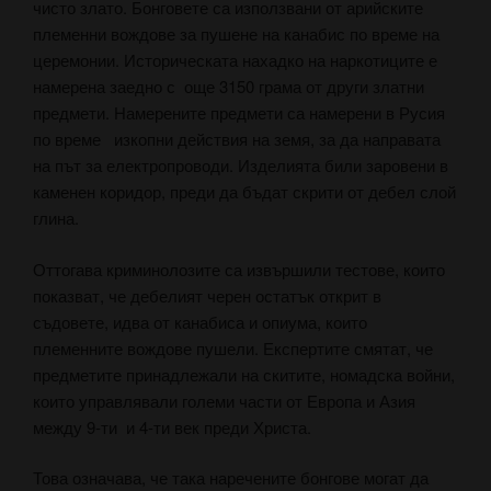
чисто злато. Бонговете са използвани от арийските
племенни вождове за пушене на канабис по време на
церемонии.
Историческата нахадко на наркотиците е
намерена заедно с още 3150 грама от други златни
предмети. Намерените предмети са намерени в Русия
по време изкопни действия на земя, за да направата
на път за електропроводи.
Изделията били заровени в
каменен коридор, преди да бъдат скрити от дебел слой
глина.
Оттогава криминолозите са извършили тестове, които
показват, че дебелият черен остатък открит в
съдовете, идва от канабиса и опиума, които
племенните вождове пушели. Експертите смятат, че
предметите принадлежали на скитите, номадска войни,
които управлявали големи части от Европа и Азия
между 9-ти и 4-ти век преди Христа.
Това означава, че така наречените бонгове могат да