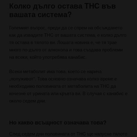
Колко дълго остава THC във
вашата система?
Големият въпрос, преди да се спрем на обсъждането
как да извадите THC от вашата система, е колко дълго
тя остава в тялото ви. Лошата новина е, че тя трае
много по-дълго от алкохола и това създава проблеми
на всеки, който употребява канабис.
Всеки метаболит има това, което се нарича
„полуживот“. Това основно означава колко време е
необходимо половината от метаболита на THC да
изчезне от урината или кръвта ви. В случая с канабис е
около седем дни.
Но какво всъщност означава това?
След седем дни половината от THC ще напусне тялото