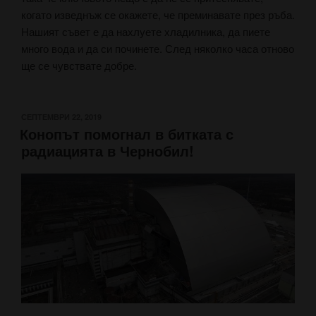
когато изведнъж се окажете, че преминавате през ръба.
Нашият съвет е да нахлуете хладилника, да пиете
много вода и да си починете. След няколко часа отново
ще се чувствате добре.
ПУБЛИКУВАНО
СЕПТЕМВРИ 22, 2019
Конопът помогнал в битката с
НА
радиацията в Чернобил!