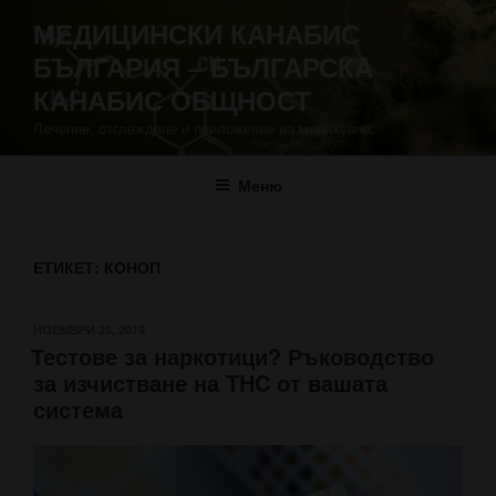
Напред
МЕДИЦИНСКИ КАНАБИС
към
БЪЛГАРИЯ – БЪЛГАРСКA
съдържанието
КАНАБИС ОБЩНОСТ
Лечение, отглеждане и приложение на марихуана.
Меню
ЕТИКЕТ:
КОНОП
ПУБЛИКУВАНО
НОЕМВРИ 25, 2019
Тестове за наркотици? Ръководство
НА
за изчистване на THC от вашата
система