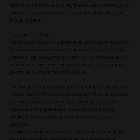
превключите мозъка си в неутрален, ако успеете да се
откажете за известно време, това всъщност може да
върши чудеса.
Разходка до Unhigh
Малко свеж въздух и упражнения могат да ви помогнат,
но много зависи от това в какво състояние сте и къде
живеете. Ако съседите не знаят, че сте напушени и не
ви харесват, може би е по-добре да останете скрити,
докато не се почувствате по-добре.
Енергичното ходене може да ви помогне да изпомпвате
кръвта около тялото си и да накарате THC да проправя
път през вашата система. Ако обаче се чувствате
тревожни или параноични, може да си струва да
изчакате. Последното нещо, което искате е да се
изгубите.
И накрая, никой не е умрял от предозиране с канабис,
така че ключовото нещо е да не се притеснявате,