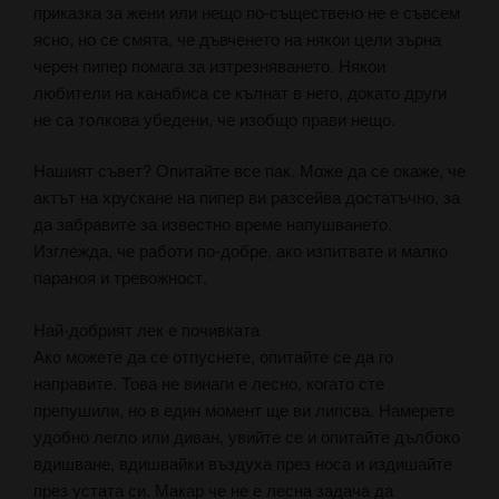
приказка за жени или нещо по-съществено не е съвсем
ясно, но се смята, че дъвченето на някои цели зърна
черен пипер помага за изтрезняването. Някои
любители на канабиса се кълнат в него, докато други
не са толкова убедени, че изобщо прави нещо.
Нашият съвет? Опитайте все пак. Може да се окаже, че
актът на хрускане на пипер ви разсейва достатъчно, за
да забравите за известно време напушването.
Изглежда, че работи по-добре, ако изпитвате и малко
параноя и тревожност.
Най-добрият лек е почивката
Ако можете да се отпуснете, опитайте се да го
направите. Това не винаги е лесно, когато сте
препушили, но в един момент ще ви липсва. Намерете
удобно легло или диван, увийте се и опитайте дълбоко
вдишване, вдишвайки въздуха през носа и издишайте
през устата си. Макар че не е лесна задача да