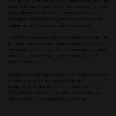
Има три различни метода за тестване на наркотици във
вашата система. Първият и най-често срещан е тест за
урина. Пикаеш в пластмасова чаша и пробата ти се
изпраща в лабораторията. Другите два метода са или
кръвен тест, или тест на космените фоликули.
Повечето лаборатории търсят определено ниво на THC
(или друго лекарство) във вашите телесни течности. Те
често не се притесняват, че сте взели канабис изобщо,
но че го използвате редовно достатъчно, за да се
покаже в теста ви.
За канабиса те ще търсят метаболит (продукт, който се
оставя, след като тялото ви е обработило
лекарството). В този случай това е нещо, наречено
THC-COOH и те ще проверят дали този метаболит е
над определено ниво, например, 50 mg / ml.