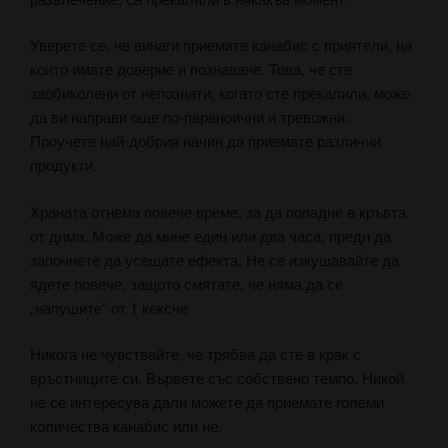
Уверете се, че винаги приемате канабис с приятели, на
които имате доверие и познаване. Това, че сте
заобиколени от непознати, когато сте прекалили, може
да ви направи още по-параноични и тревожни.
Проучете най-добрия начин да приемате различни
продукти.
Храната отнема повече време, за да попадне в кръвта
от дима. Може да мине един или два часа, преди да
започнете да усещате ефекта. Не се изкушавайте да
ядете повече, защото смятате, че няма да се
„напушите“ от 1 кексче
Никога не чувствайте, че трябва да сте в крак с
връстниците си. Вървете със собствено темпо. Никой
не се интересува дали можете да приемате големи
количества канабис или не.