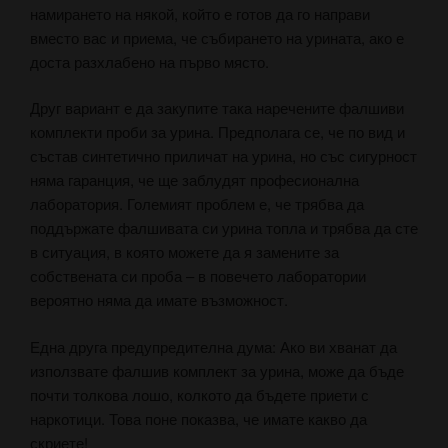
намирането на някой, който е готов да го направи
вместо вас и приема, че събирането на урината, ако е
доста разхлабено на първо място.
Друг вариант е да закупите така наречените фалшиви
комплекти проби за урина. Предполага се, че по вид и
състав синтетично приличат на урина, но със сигурност
няма гаранция, че ще заблудят професионална
лаборатория. Големият проблем е, че трябва да
поддържате фалшивата си урина топла и трябва да сте
в ситуация, в която можете да я замените за
собствената си проба – в повечето лаборатории
вероятно няма да имате възможност.
Една друга предупредителна дума: Ако ви хванат да
използвате фалшив комплект за урина, може да бъде
почти толкова лошо, колкото да бъдете приети с
наркотици. Това поне показва, че имате какво да
скриете!