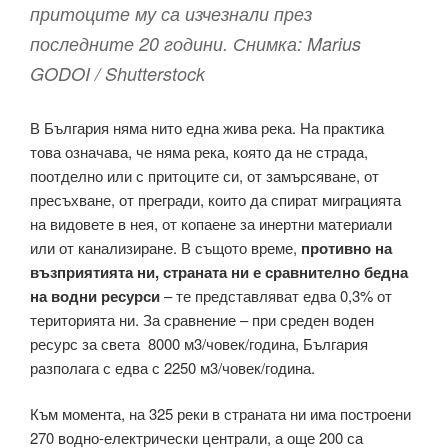
притоците му са изчезнали през
последните 20 години. Снимка: Marius
GODOI / Shutterstock
В България няма нито една жива река. На практика
това означава, че няма река, която да не страда,
поотделно или с притоците си, от замърсяване, от
пресъхване, от прегради, които да спират миграцията
на видовете в нея, от копаене за инертни материали
или от канализиране. В същото време,
противно на
възприятията ни,
страната ни е сравнително бедна
на водни ресурси
– те представляват едва 0,3% от
територията ни. За сравнение – при среден воден
ресурс за света 8000 м3/човек/година, България
разполага с едва с 2250 м3/човек/година.
Към момента, на 325 реки в страната ни има построени
270 водно-електрически централи, а още 200 са