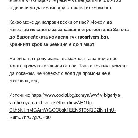
години няма да имаме друга такава възможност.
Какво може да направи всеки от нас? Можем да
изпратим
искането за запазване строгостта на Закона
до Европейската комисия тук (
sosrivers.bg
).
Крайният срок за реакция е до 4 март.
Не бива да пропускаме възможността за действие,
когато промяната зависи от нас. Това е точният момент
да докажем, че човекът с воля да промяна не е
изчезващ вид!
Източник:
https://www.obekti.bg/zemya/wwf-v-blgariya-
veche-nyama-zhivi-reki?fbclid=IwAR1Ug-
Cith5K1mMGAmWGCO8qk1EEN6T96jQD2lNn1hU-
R8mJ7nrG7g7CPd0