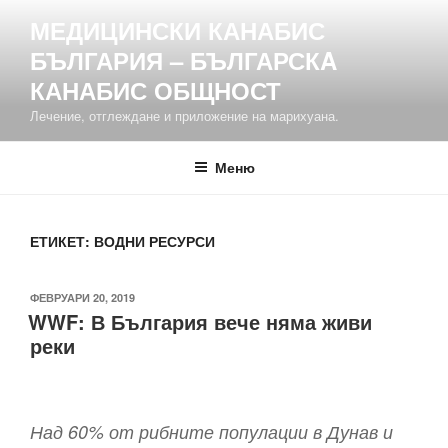
Напред
МЕДИЦИНСКИ КАНАБИС
към
БЪЛГАРИЯ – БЪЛГАРСКA
съдържанието
КАНАБИС ОБЩНОСТ
Лечение, отглеждане и приложение на марихуана.
Меню
ЕТИКЕТ:
ВОДНИ РЕСУРСИ
ПУБЛИКУВАНО
ФЕВРУАРИ 20, 2019
WWF: В България вече няма живи
НА
реки
Над 60% от рибните популации в Дунав и