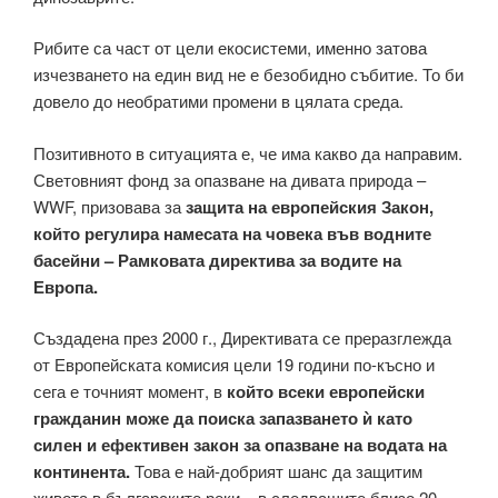
Рибите са част от цели екосистеми, именно затова
изчезването на един вид не е безобидно събитие. То би
довело до необратими промени в цялата среда.
Позитивното в ситуацията е, че има какво да направим.
Световният фонд за опазване на дивата природа –
WWF, призовава за
защита на европейския Закон,
който регулира намесата на човека във водните
басейни – Рамковата директива за водите на
Европа.
Създадена през 2000 г., Директивата се преразглежда
от Европейската комисия цели 19 години по-късно и
сега е точният момент, в
който всеки европейски
гражданин може да поиска запазването ѝ като
силен и ефективен закон за опазване на водата на
континента.
Това е най-добрият шанс да защитим
живота в българските реки – в следващите близо 20