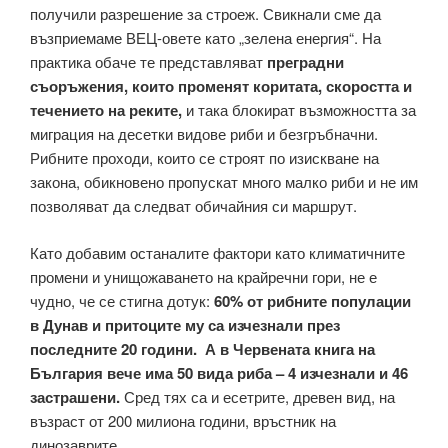
получили разрешение за строеж. Свикнали сме да
възприемаме ВЕЦ-овете като „зелена енергия“. На
практика обаче те представляват
преградни
съоръжения, които променят коритата, скоростта и
течението на реките,
и така блокират възможността за
миграция на десетки видове риби и безгръбначни.
Рибните проходи, които се строят по изискване на
закона, обикновено пропускат много малко риби и не им
позволяват да следват обичайния си маршрут.
Като добавим останалите фактори като климатичните
промени и унищожаването на крайречни гори, не е
чудно, че се стигна дотук:
60% от рибните популации
в Дунав и притоците му са изчезнали през
последните 20 години. А в Червената книга на
България вече има 50 вида риба – 4 изчезнали и 46
застрашени.
Сред тях са и есетрите, древен вид, на
възраст от 200 милиона години, връстник на
динозаврите.