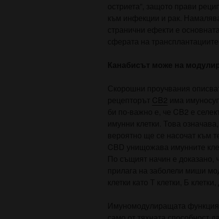
остриета”, защото прави реци
към инфекции и рак. Намалява
странични ефекти е основната
сферата на трансплантациите
Канабисът може на модулир
Скорошни проучвания описват
рецепторът
CB2
има имуносуп
би по-важно е, че CB2 е селек
имунни клетки. Това означава,
вероятно ще се насочат към те
CBD унищожава имунните клет
По същият начин е доказано, 
прилага на заболели миши мод
клетки като Т клетки, Б клетки
Имуномодулиращата функция 
само от тяхната способност д