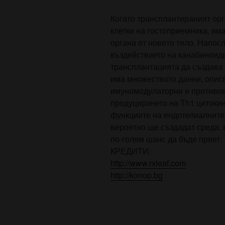
Когато трансплантираният орг
клетки на гостоприемника, им
органа от новото тяло. Напо
въздействието на канабиноиди
трансплантацията да създава 
има множеството данни, опис
имуномодулаторни и противов
продуцирането на Тh1 цитокин
функциите на ендотелиалните к
вероятно ще създадат среда, 
по-голям шанс да бъде приет.
КРЕДИТИ:
http://www.rxleaf.com
http://konop.bg