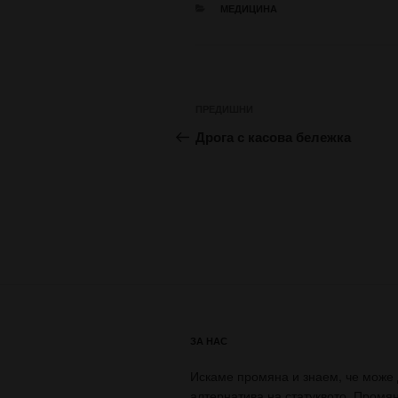
КАТЕГОРИИ
МЕДИЦИНА
Навигация
Предишна
ПРЕДИШНИ
публикация
Дрога с касова бележка
ЗА НАС
Искаме промяна и знаем, че може
алтернатива на статуквото. Промя