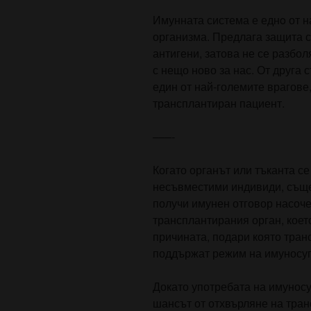
Имунната система е еднo от 
организма. Предлага защита 
антигени, затова не се разбол
с нещо ново за нас. От друга
един от най-големите врагове
трансплантиран пациент.
–––-
Когато органът или тъканта с
несъвместими индивиди, съще
получи имунен отговор насоч
трансплантирания орган, коет
причината, подари която тран
поддържат режим на имуносуп
Докато употребата на имунос
шансът от отхвърляне на транс