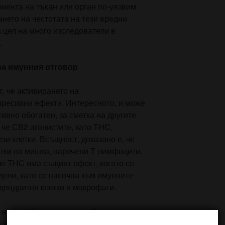
пиента на тъкан или орган по-уязвим
нето на честотата на тези вредни
 цел на много изследователи в
.
а имунния отговор
, че активирането на
ресивни ефекти. Интересното, и може
тивно обогатен, за сметка на другите
 че CB2 агонистите, като THC,
зи клетки. Всъщност, доказано е, че
ки на мишка, наречени Т лимфоцити.
че THC има същият ефект, когато се
ели, като се насочва към имунните
, дендритни клетки и макрофаги.
на канабиноидите се наблюдава не
а унищожават имунни клетки, но също и