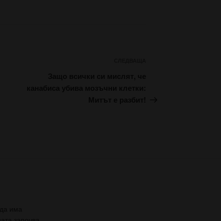
Следваща
СЛЕДВАЩА
публикация
Защо всички си мислят, че
канабиса убива мозъчни клетки:
Митът е разбит!
 да има
ната започва