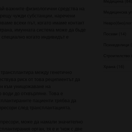
Медицина
(84
най-важните физиологични средства на
Медицинска у
срещу чужди субстанции, наречени
яваме всеки път, когато имаме контакт
Невро(био)лог
 страна, имунната система може да бъде
Посеви
(14)
, специално когато индивидът е
Психеделици
(
Строителство
(
Храна
(16)
е трансплантира между генетично
ствува риск от това реципиентът да
ен към унищожаване на
о води до отхвърляне. Това е
сплантираните пациенти трябва да
ресори след трансплантацията.
упресори, може да намали значително
плантирания орган, тя е и “нож с две