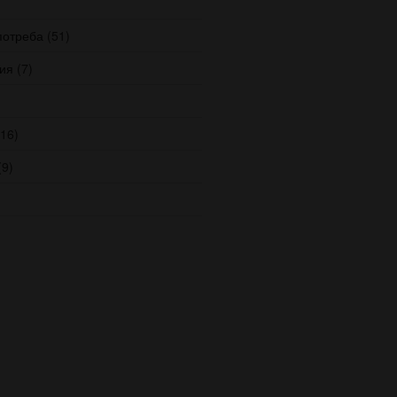
)
потреба
(51)
ия
(7)
16)
9)