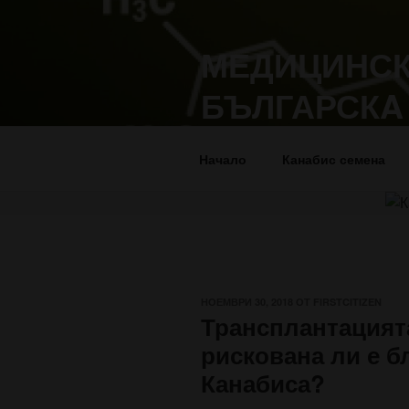
Напред
към
МЕДИЦИНСК
съдържанието
БЪЛГАРСКA
Лечение, отглеждане и прило
Начало
Канабис семена
ПУБЛИКУВАНО
НОЕМВРИ 30, 2018
ОТ
FIRSTCITIZEN
НА
Трансплантацият
рискована ли е б
Канабиса?