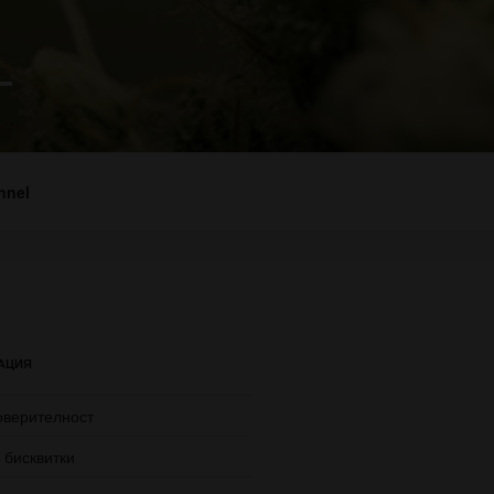
–
nnel
АЦИЯ
оверителност
 бисквитки