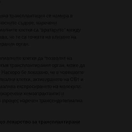
о
ешна трансплантация се намира в
оносните съдове, наречени
иалните клетки са “вратарите” между
ава, че те са точката на влизане на
ирания орган.
лиалните клетки да “позволят на
 към трансплантирания орган, може да
 Наскоро бе показано, че в човешките
иални клетки, активирането на CB1 и
малява експресирането на молекули.
 (наречени хемоатрактанти) и
 (процес наречен трансендотелиална
о лекарство за трансплантирани