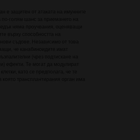
ан е защитен от атаката на имунните
а по-голям шанс за приемането на
следък няма проучвания, оценяващи
те върху способността на
нови съдове. Независимо от това
ващи, че канабиноидите имат
ъзпалителни (чрез подтискане на
и) ефекти. Те могат да модулират
летки, като се предполага, че те
в която трансплантирания орган има