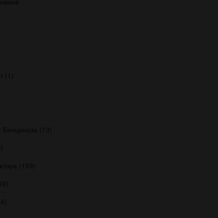
лзване
n
(1)
– Биоценоза
(13)
)
ктора
(169)
49)
6)