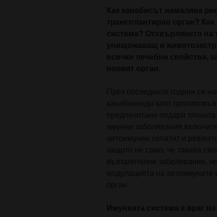
Как канабисът намалява рис
трансплантиран орган? Как 
система?
Отхвърлянето на 
унищожаващ и животозастр
всички лечебни свойства, з
новият орган.
През последните години се н
канабиноиди като противовъзп
предпочитани подари тяхната
имунни заболявания,включите
автоимунен хепатит и ревмато
защото не само, че такива сво
възпалителни заболявания, но
модулацията на автоимуните и
орган.
Имунната система е враг на