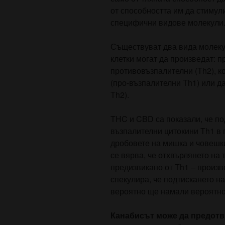
от способността им да стимул
специфични видове молекули
Съществуват два вида молекул
клетки могат да произведат: п
противовъзпалителни (Тh2), к
(про-възпалителни Тh1) или д
Тh2).
THC и CBD са показали, че по
възпалителни цитокини Тh1 в п
дробовете на мишка и човешки 
се вярва, че отхвърлянето на
предизвикано от Тh1 – произв
спекулира, че подтискането н
вероятно ще намали вероятно
Канабисът може да предотв