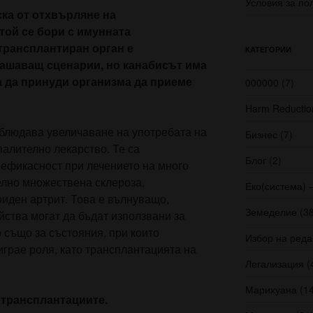
Условия за по
ка от отхвърляне на
той се бори с имунната
трансплантиран орган е
КАТЕГОРИИ
ашаващ сценарии, но канабисът има
а да принуди организма да приеме
000000
(7)
Harm Reductio
аблюдава увеличаване на употребата на
Бизнес
(7)
алително лекарство. Те са
Блог
(2)
 ефикасност при лечението на много
лно множествена склероза,
Еко(система) 
иден артрит. Това е вълнуващо,
Земеделие
(38
йства могат да бъдат използвани за
 също за състояния, при които
Избор на реда
грае роля, като трансплантацията на
Легализация
(
Марихуана
(14
 трансплантациите.