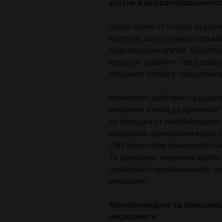
клетки в кръвообращениет
Друго парче от пъзела за усп
клетките, които линират кръв
ендотелиални клетки. Ендотел
кръвта и тъканите. Това означ
имунните клетки в трансплант
Ключовото действие на ендоте
имунните клетки да преминат”
се смущава от канабиноидите.
коронарни артериални ендотел
CB2 рецептори значително на
Te привличат имунните клетки
позволяват преминаването им
миграция).
Канабиноидите са обещаващ
реципиенти